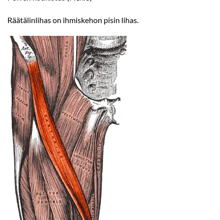
Räätälinlihas on ihmiskehon pisin lihas.