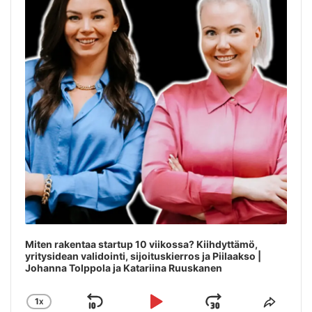
Miten rakentaa startup 10 viikossa? Kiihdyttämö,
yritysidean validointi, sijoituskierros ja Piilaakso |
Johanna Tolppola ja Katariina Ruuskanen
1
X
SKIP
PLAY
JUMP
CHANGE
SHAR