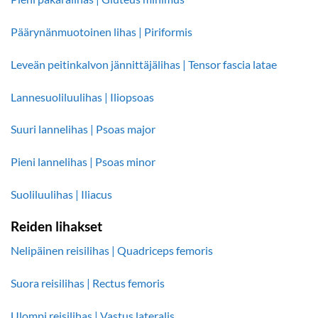
Päärynänmuotoinen lihas | Piriformis
Leveän peitinkalvon jännittäjälihas | Tensor fascia latae
Lannesuoliluulihas | Iliopsoas
Suuri lannelihas | Psoas major
Pieni lannelihas | Psoas minor
Suoliluulihas | Iliacus
Reiden lihakset
Nelipäinen reisilihas | Quadriceps femoris
Suora reisilihas | Rectus femoris
Ulompi reisilihas | Vastus lateralis