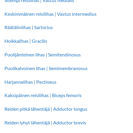
Sisempi reisilihas | Vastus medialis
Keskimmäinen reisilihas | Vastus intermedius
Räätälinlihas | Sartorius
Hoikkalihas | Gracilis
Puolijänteinen lihas | Semitendinosus
Puolikalvoinen lihas | Semimembranosus
Harjannelihas | Pectineus
Kaksipäinen reisilihas | Biceps femoris
Reiden pitkä lähentäjä | Adductor longus
Reiden lyhyt lähentäjä | Adductor brevis