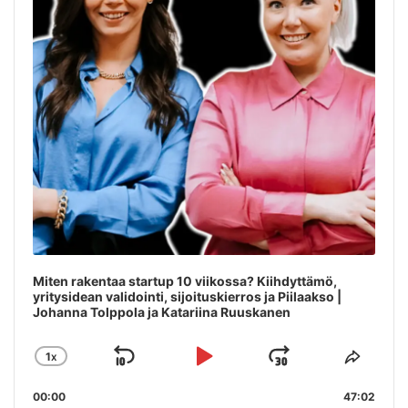
Miten rakentaa startup 10 viikossa? Kiihdyttämö,
yritysidean validointi, sijoituskierros ja Piilaakso |
Johanna Tolppola ja Katariina Ruuskanen
1
X
SKIP
PLAY
JUMP
CHANGE
SHAR
PLAYBACK
THIS
BACKWARD
PAUSE
FORWAR
00:00
RATE
47:02
EPIS