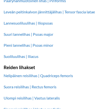
Päärynänmuotoinen lihas | Piriformis
Leveän peitinkalvon jännittäjälihas | Tensor fascia latae
Lannesuoliluulihas | Iliopsoas
Suuri lannelihas | Psoas major
Pieni lannelihas | Psoas minor
Suoliluulihas | Iliacus
Reiden lihakset
Nelipäinen reisilihas | Quadriceps femoris
Suora reisilihas | Rectus femoris
Ulompi reisilihas | Vastus lateralis