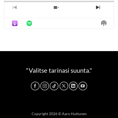
PREVIOUS
SHOW
NEXT
EPISODE
EPISODES
EPISO
LIST
Show
Podca
Inform
"Valitse tarinasi suunta."
Copyright 2026 © Aaro Huttunen