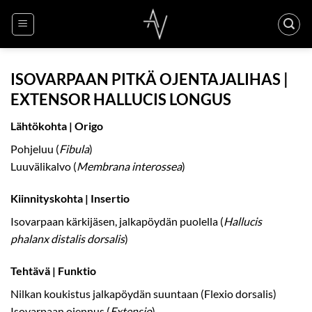
Skip
to
content
ISOVARPAAN PITKÄ OJENTAJALIHAS |
EXTENSOR HALLUCIS LONGUS
Lähtökohta | Origo
Pohjeluu (
Fibula
)
Luuvälikalvo (
Membrana interossea
)
Kiinnityskohta | Insertio
Isovarpaan kärkijäsen, jalkapöydän puolella (
Hallucis
phalanx distalis dorsalis
)
Tehtävä | Funktio
Nilkan koukistus jalkapöydän suuntaan (Flexio dorsalis)
Isovarpaan ojennus (
Extensio
)