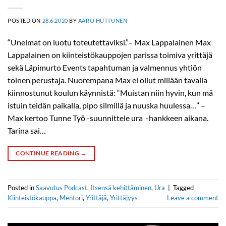
POSTED ON
28.6.2020
BY
AARO HUTTUNEN
“Unelmat on luotu toteutettaviksi.”– Max Lappalainen Max
Lappalainen on kiinteistökauppojen parissa toimiva yrittäjä
sekä Läpimurto Events tapahtuman ja valmennus yhtiön
toinen perustaja. Nuorempana Max ei ollut millään tavalla
kiinnostunut koulun käynnistä: “Muistan niin hyvin, kun mä
istuin teidän paikalla, pipo silmillä ja nuuska huulessa…” –
Max kertoo Tunne Työ -suunnittele ura -hankkeen aikana.
Tarina sai…
CONTINUE READING
→
Posted in
Saavutus Podcast
,
Itsensä kehittäminen
,
Ura
|
Tagged
Kiinteistökauppa
,
Mentori
,
Yrittäjä
,
Yrittäjyys
Leave a comment