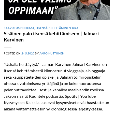
SAAVUTUS PODCAST
,
ITSENSÄ KEHITTÄMINEN
,
URA
Sisäinen palo itsensä kehittämiseen | Jalmari
Karvinen
POSTED ON
24.5.2020
BY
AARO HUTTUNEN
”Uskalla heittäytyä.”– Jalmari Karvinen Jalmari Karvinen on
itsensä kehittämisestä kiinnostunut vloggaaja ja bloggaaja
sekä kauppatieteiden opiskelija. Jalmari toimii opiskelun
ohessa sivutoimisena yrittäjänä ja on koko nuoruutensa
pelannut tavoitteellisesti jalkapalloa maalivahdin roolissa.
Jakson sisältö Kuuntele podcastia: Spotify | YouTube
Kysymykset Kaikki alla olevat kysymykset eivät haastattelun
aikana välttämättä esiinny kronologisessa järjestyksessä.