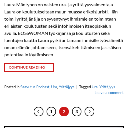
Laura Mäntynen on naisten ura- ja yrittäjyysvalmentaja.
Laura on koulutukseltaan muun muassa erikoisjuristi. Hän
toimii yrittäjänä ja on syventynyt ihmismielen toimintaan
erilaisten koulutusten sekä intohimoisen itseopiskelun
avulla. BOSSWOMAN työkirjansa ja koulutusten sekä
luentojen kautta Laura pyrkii antamaan ihmisille työvälineitä
oman elämän johtamiseen, itsensä kehittämiseen ja sisäisen
potentiaalin löytämiseen….
CONTINUE READING
→
Posted in
Saavutus Podcast
,
Ura
,
Yrittäjyys
|
Tagged
Ura
,
Yrittäjyys
Leave a comment
1
2
3