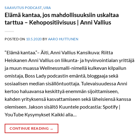
SAAVUTUS PODCAST
,
URA
Elämä kantaa, jos mahdollisuuksiin uskaltaa
tarttua – Kehopositiivisuus | Anni Vallius
POSTED ON
10.5.2020
BY
AARO HUTTUNEN
“Elämä kantaa.”– Äiti, Anni Vallius Kansikuva: Riitta
Heiskanen Anni Vallius on liikunta- ja hyvinvointialan yrittäjä
ja muun muassa Wellnessmalli-nimellä kulkevan kilpailun
omistaja, Boss Lady podcastin emäntä, bloggaaja sekä
sosiaalisen median sisällöntuottaja. Tulevaisuudessa Anni
kertoo haluavansa keskittyä enemmän sijoittamiseen,
kahden yrityksensä kasvattamiseen sekä läheisiensä kanssa
olemiseen. Jakson sisältö Kuuntele podcastia: Spotify |
YouTube Kysymykset Kaikki alla…
CONTINUE READING
→