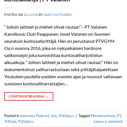
POSTED ON
16.3.2020
BY
AARO HUTTUNEN
”Jolloin laitteet ja miehet olivat rautaa!”– PT Vatanen
Kansikuva: Outi Paappanen Jooel Vatanen on Suomen
seuratuin kuntosaliyrittäjä. Hän on perustanut PTVGYM
Oy:n vuonna 2016, joka on nykyaikainen hardcore
salikonsepti joka kunnioittaa kuntosaliharjoittelun
alkuaikoja: “Jolloin laitteet ja miehet olivat rautaa!” Hän on
dokumentoinut saliharrastustaan sekä yrittäjätaipalettaan
Youtuben puolella useiden vuosien ajan ja noussut valtavaan
suosioon kuntosaliharrastajien…
CONTINUE READING
→
Posted in
Saavutus Podcast
,
Ura
,
Yrittäjyys
|
Tagged
Menestyminen
,
PT
,
Yrittäjä
,
Yrittäjyys
Leave a comment