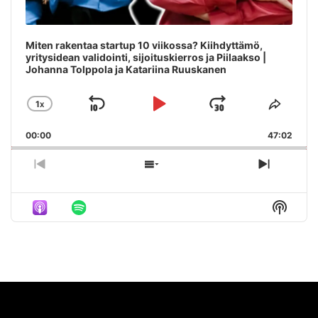
Miten rakentaa startup 10 viikossa? Kiihdyttämö,
yritysidean validointi, sijoituskierros ja Piilaakso |
Johanna Tolppola ja Katariina Ruuskanen
1
X
SKIP
PLAY
JUMP
CHANGE
SHAR
PLAYBACK
THIS
BACKWARD
PAUSE
FORWAR
00:00
RATE
47:02
EPIS
PREVIOUS
SHOW
NEXT
EPISODE
EPISODES
EPISO
LIST
Show
Podca
Inform