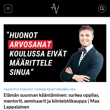
Skip
to
content
SAAVUTUS PODCAST
,
ITSENSÄ KEHITTÄMINEN
,
URA
Elämän suunnan kääntäminen: surkea oppilas,
mentorit, seminaarit ja kiinteistökauppa | Max
Lappalainen