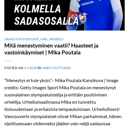
SAAVUTUS PODCAST
,
URA
,
URHEILU
Mitä menestyminen vaatii? Haasteet ja
vastoinkäymiset | Mika Poutala
POSTED ON
5.4.2020
BY
AARO HUTTUNEN
”Menestys ei tule yksin.”– Mika Poutala Kansikuva | Image
credits: Getty Images Sport Mika Poutala on menestynyt
suomalainen olympialuistelija ja erittäin positiivinen
urheilija. Urheilumaailmassa Mika on tunnettu
iloisuudestaan ja erilaisista tempauksistaan. Urheilullisesti
Vancouverin olympialaiset olivat Mikan parhaimmat, hänen
sijoittuessaan viidenneksi jääden vain neljä sadasosaa