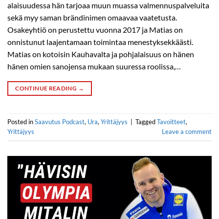
alaisuudessa hän tarjoaa muun muassa valmennuspalveluita
sekä myy saman brändinimen omaavaa vaatetusta.
Osakeyhtiö on perustettu vuonna 2017 ja Matias on
onnistunut laajentamaan toimintaa menestyksekkäästi.
Matias on kotoisin Kauhavalta ja pohjalaisuus on hänen
hänen omien sanojensa mukaan suuressa roolissa,…
CONTINUE READING
→
Posted in
Saavutus Podcast
,
Ura
,
Yrittäjyys
|
Tagged
Tavoitteet
,
Yrittäjyys
Leave a comment