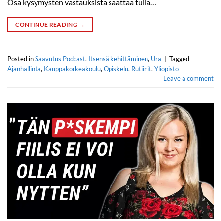
Osa kysymysten vastauksista saattaa tulla…
CONTINUE READING
→
Posted in
Saavutus Podcast
,
Itsensä kehittäminen
,
Ura
|
Tagged
Ajanhallinta
,
Kauppakorkeakoulu
,
Opiskelu
,
Rutiinit
,
Yliopisto
Leave a comment