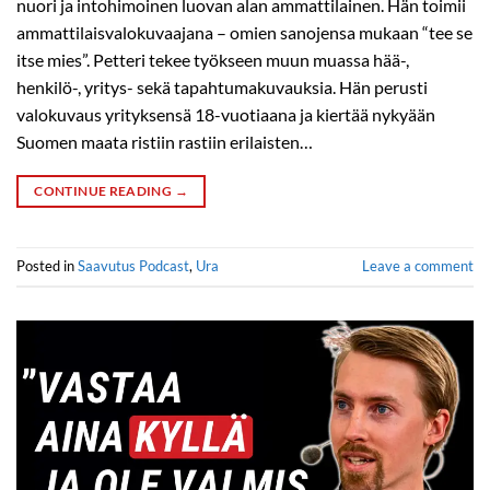
nuori ja intohimoinen luovan alan ammattilainen. Hän toimii
ammattilaisvalokuvaajana – omien sanojensa mukaan “tee se
itse mies”. Petteri tekee työkseen muun muassa hää-,
henkilö-, yritys- sekä tapahtumakuvauksia. Hän perusti
valokuvaus yrityksensä 18-vuotiaana ja kiertää nykyään
Suomen maata ristiin rastiin erilaisten…
CONTINUE READING
→
Posted in
Saavutus Podcast
,
Ura
Leave a comment