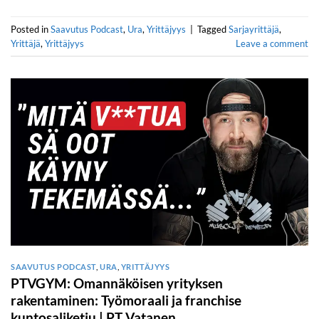
Posted in
Saavutus Podcast
,
Ura
,
Yrittäjyys
|
Tagged
Sarjayrittäjä
,
Yrittäjä
,
Yrittäjyys
Leave a comment
SAAVUTUS PODCAST
,
URA
,
YRITTÄJYYS
PTVGYM: Omannäköisen yrityksen
rakentaminen: Työmoraali ja franchise
kuntosaliketju | PT Vatanen