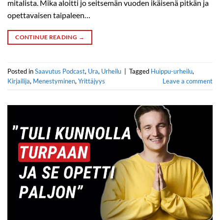
mitalista. Mika aloitti jo seitsemän vuoden ikäisenä pitkän ja
opettavaisen taipaleen…
CONTINUE READING
→
Posted in
Saavutus Podcast
,
Ura
,
Urheilu
|
Tagged
Huippu-urheilu
,
Kirjailija
,
Menestyminen
,
Yrittäjyys
Leave a comment