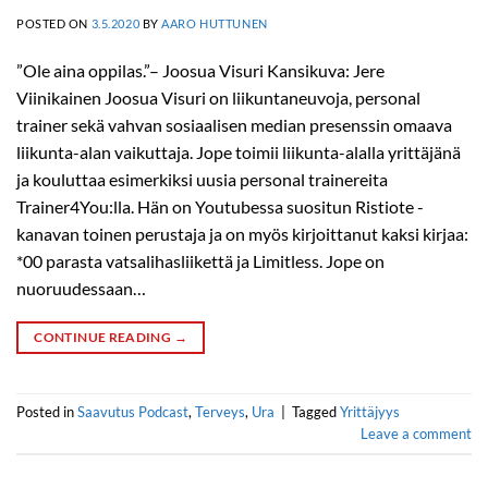
POSTED ON
3.5.2020
BY
AARO HUTTUNEN
”Ole aina oppilas.”– Joosua Visuri Kansikuva: Jere
Viinikainen Joosua Visuri on liikuntaneuvoja, personal
trainer sekä vahvan sosiaalisen median presenssin omaava
liikunta-alan vaikuttaja. Jope toimii liikunta-alalla yrittäjänä
ja kouluttaa esimerkiksi uusia personal trainereita
Trainer4You:lla. Hän on Youtubessa suositun Ristiote -
kanavan toinen perustaja ja on myös kirjoittanut kaksi kirjaa:
*00 parasta vatsalihasliikettä ja Limitless. Jope on
nuoruudessaan…
CONTINUE READING
→
Posted in
Saavutus Podcast
,
Terveys
,
Ura
|
Tagged
Yrittäjyys
Leave a comment