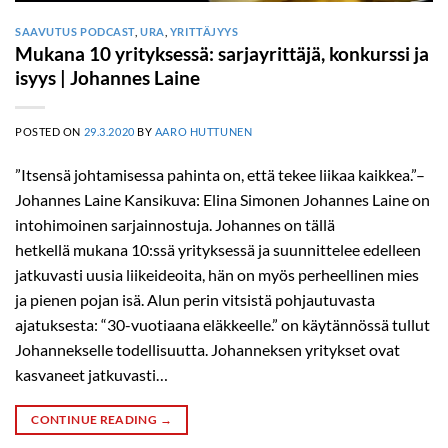
SAAVUTUS PODCAST
,
URA
,
YRITTÄJYYS
Mukana 10 yrityksessä: sarjayrittäjä, konkurssi ja
isyys | Johannes Laine
POSTED ON
29.3.2020
BY
AARO HUTTUNEN
”Itsensä johtamisessa pahinta on, että tekee liikaa kaikkea.”–
Johannes Laine Kansikuva: Elina Simonen Johannes Laine on
intohimoinen sarjainnostuja. Johannes on tällä
hetkellä mukana 10:ssä yrityksessä ja suunnittelee edelleen
jatkuvasti uusia liikeideoita, hän on myös perheellinen mies
ja pienen pojan isä. Alun perin vitsistä pohjautuvasta
ajatuksesta: “30-vuotiaana eläkkeelle.” on käytännössä tullut
Johannekselle todellisuutta. Johanneksen yritykset ovat
kasvaneet jatkuvasti…
CONTINUE READING
→