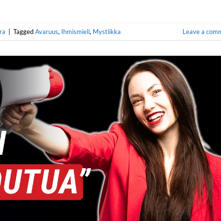
ra
|
Tagged
Avaruus
,
Ihmismieli
,
Mystiikka
Leave a com