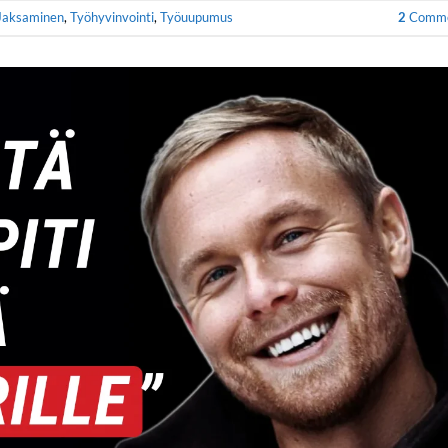
Jaksaminen
,
Työhyvinvointi
,
Työuupumus
2
Comme