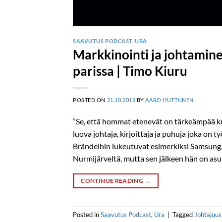
SAAVUTUS PODCAST
,
URA
Markkinointi ja johtamin
parissa | Timo Kiuru
POSTED ON
21.10.2019
BY
AARO HUTTUNEN
”Se, että hommat etenevät on tärkeämpää kui
luova johtaja, kirjoittaja ja puhuja joka on
Brändeihin lukeutuvat esimerkiksi Samsung, 
Nurmijärveltä, mutta sen jälkeen hän on asu
CONTINUE READING
→
Posted in
Saavutus Podcast
,
Ura
|
Tagged
Johtajuus