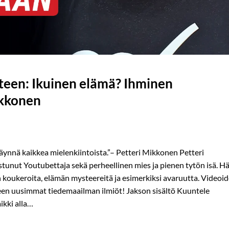
uteen: Ikuinen elämä? Ihminen
ikkonen
ynnä kaikkea mielenkiintoista.”– Petteri Mikkonen Petteri
stunut Youtubettaja sekä perheellinen mies ja pienen tytön isä. H
 koukeroita, elämän mysteereitä ja esimerkiksi avaruutta. Videoi
een uusimmat tiedemaailman ilmiöt! Jakson sisältö Kuuntele
ikki alla…