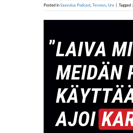
Posted in
Saavutus Podcast
,
Terveys
,
Ura
|
Tagged