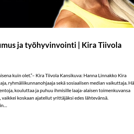
s ja työhyvinvointi | Kira Tiivola
laisena kuin olet.”– Kira Tiivola Kansikuva: Hanna Linnakko Kira
taja, ryhmäliikunnanohjaaja sekä sosiaalisen median vaikuttaja. H
ntoja, kouluttaa ja puhuu ihmisille laaja-alaisen toimenkuvansa
, vaikkei koskaan ajatellut yrittäjäksi edes lähtevänsä.
äin…