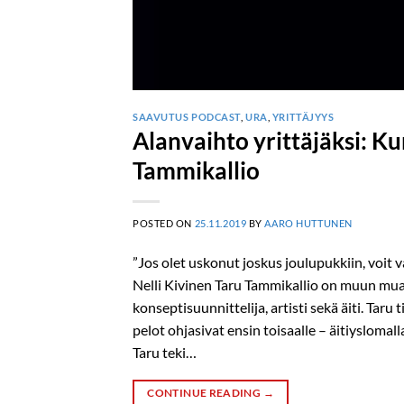
SAAVUTUS PODCAST
,
URA
,
YRITTÄJYYS
Alanvaihto yrittäjäksi: Ku
Tammikallio
POSTED ON
25.11.2019
BY
AARO HUTTUNEN
”Jos olet uskonut joskus joulupukkiin, voit 
Nelli Kivinen Taru Tammikallio on muun muass
konseptisuunnittelija, artisti sekä äiti. Taru
pelot ohjasivat ensin toisaalle – äitiyslomal
Taru teki…
CONTINUE READING
→