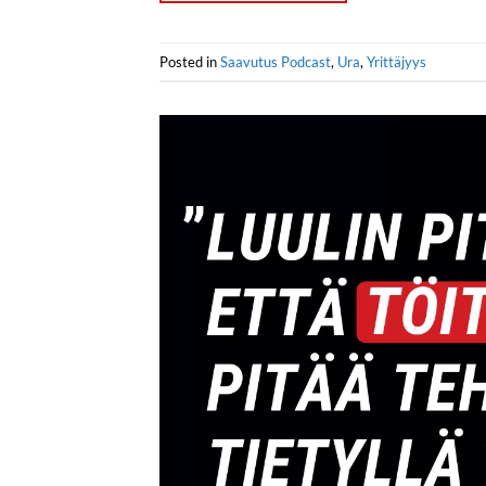
Posted in
Saavutus Podcast
,
Ura
,
Yrittäjyys