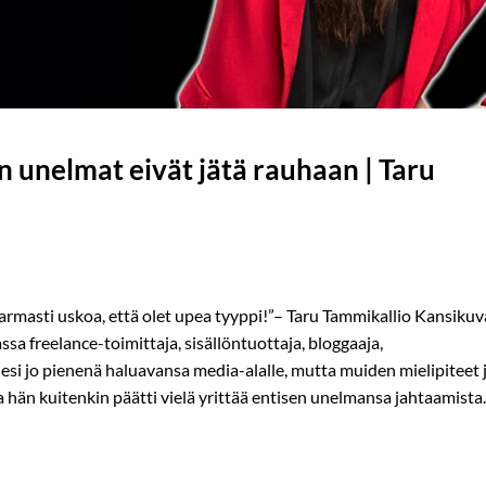
n unelmat eivät jätä rauhaan | Taru
varmasti uskoa, että olet upea tyyppi!”– Taru Tammikallio Kansikuv
a freelance-toimittaja, sisällöntuottaja, bloggaaja,
 tiesi jo pienenä haluavansa media-alalle, mutta muiden mielipiteet 
la hän kuitenkin päätti vielä yrittää entisen unelmansa jahtaamista.