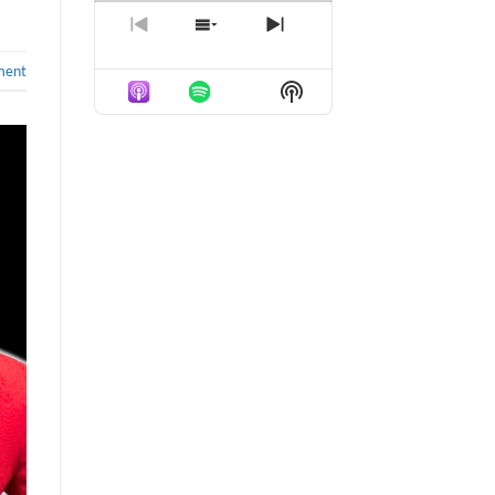
PREVIOUS
SHOW
NEXT
EPISODE
EPISODES
EPISODE
ment
LIST
Show
Podcast
Information