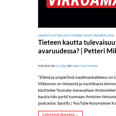
SAAVUTUS PODCAST
,
ITSENSÄ KEHITTÄMINEN
,
URA
Tieteen kautta tulevaisu
avaruudessa? | Petteri M
POSTED ON
3.2.2020
BY
AARO HUTTUNEN
”Elämä ja ympäröivä maailmankaikkeus on tä
Mikkonen on tieteestä ja mystiikasta kiinno
käsittelee Youtube-kanavallaan ihmismielen
kautta hän pyrkii tuomaan ihmisten tietout
podcastia: Spotify | YouTube Kysymykset Ka
CONTINUE READING
→