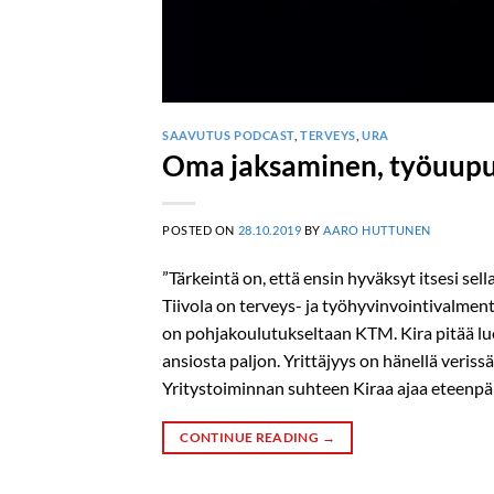
SAAVUTUS PODCAST
,
TERVEYS
,
URA
Oma jaksaminen, työuupumu
POSTED ON
28.10.2019
BY
AARO HUTTUNEN
”Tärkeintä on, että ensin hyväksyt itsesi sel
Tiivola on terveys- ja työhyvinvointivalmen
on pohjakoulutukseltaan KTM. Kira pitää lue
ansiosta paljon. Yrittäjyys on hänellä verissä
Yritystoiminnan suhteen Kiraa ajaa eteenp
CONTINUE READING
→