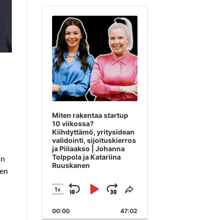
Audio
Player
Miten rakentaa startup
10 viikossa?
Kiihdyttämö, yritysidean
validointi, sijoituskierros
ja Piilaakso | Johanna
Tolppola ja Katariina
än
Ruuskanen
den
1
X
SKIP
PLAY
JUMP
CHANGE
SHARE
PLAYBACK
THIS
BACKWARD
PAUSE
FORWARD
00:00
RATE
47:02
EPISODE