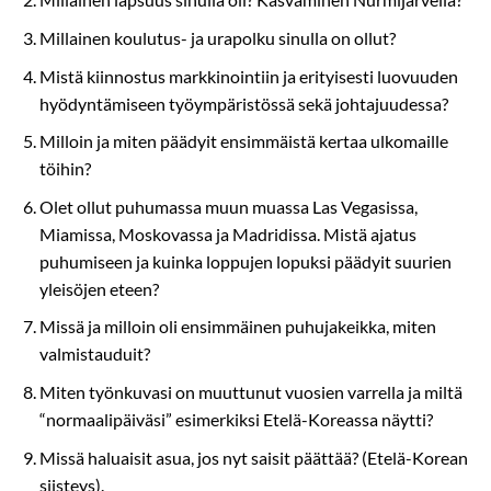
Millainen koulutus- ja urapolku sinulla on ollut?
Mistä kiinnostus markkinointiin ja erityisesti luovuuden
hyödyntämiseen työympäristössä sekä johtajuudessa?
Milloin ja miten päädyit ensimmäistä kertaa ulkomaille
töihin?
Olet ollut puhumassa muun muassa Las Vegasissa,
Miamissa, Moskovassa ja Madridissa. Mistä ajatus
puhumiseen ja kuinka loppujen lopuksi päädyit suurien
yleisöjen eteen?
Missä ja milloin oli ensimmäinen puhujakeikka, miten
valmistauduit?
Miten työnkuvasi on muuttunut vuosien varrella ja miltä
“normaalipäiväsi” esimerkiksi Etelä-Koreassa näytti?
Missä haluaisit asua, jos nyt saisit päättää? (Etelä-Korean
siisteys).