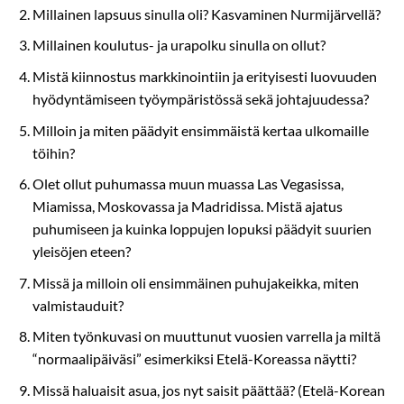
Millainen lapsuus sinulla oli? Kasvaminen Nurmijärvellä?
Millainen koulutus- ja urapolku sinulla on ollut?
Mistä kiinnostus markkinointiin ja erityisesti luovuuden
hyödyntämiseen työympäristössä sekä johtajuudessa?
Milloin ja miten päädyit ensimmäistä kertaa ulkomaille
töihin?
Olet ollut puhumassa muun muassa Las Vegasissa,
Miamissa, Moskovassa ja Madridissa. Mistä ajatus
puhumiseen ja kuinka loppujen lopuksi päädyit suurien
yleisöjen eteen?
Missä ja milloin oli ensimmäinen puhujakeikka, miten
valmistauduit?
Miten työnkuvasi on muuttunut vuosien varrella ja miltä
“normaalipäiväsi” esimerkiksi Etelä-Koreassa näytti?
Missä haluaisit asua, jos nyt saisit päättää? (Etelä-Korean