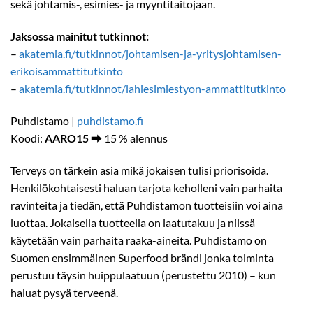
sekä johtamis-, esimies- ja myyntitaitojaan.
Jaksossa mainitut tutkinnot:
–
akatemia.fi/tutkinnot/johtamisen-ja-yritysjohtamisen-
erikoisammattitutkinto
–
akatemia.fi/tutkinnot/lahiesimiestyon-ammattitutkinto
Puhdistamo |
puhdistamo.fi
Koodi:
AARO15
⮕ 15 % alennus
Terveys on tärkein asia mikä jokaisen tulisi priorisoida.
Henkilökohtaisesti haluan tarjota keholleni vain parhaita
ravinteita ja tiedän, että Puhdistamon tuotteisiin voi aina
luottaa. Jokaisella tuotteella on laatutakuu ja niissä
käytetään vain parhaita raaka-aineita. Puhdistamo on
Suomen ensimmäinen Superfood brändi jonka toiminta
perustuu täysin huippulaatuun (perustettu 2010) – kun
haluat pysyä terveenä.