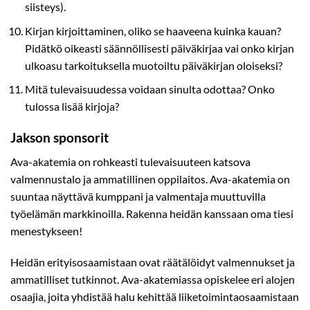
siisteys).
Kirjan kirjoittaminen, oliko se haaveena kuinka kauan?
Pidätkö oikeasti säännöllisesti päiväkirjaa vai onko kirjan
ulkoasu tarkoituksella muotoiltu päiväkirjan oloiseksi?
Mitä tulevaisuudessa voidaan sinulta odottaa? Onko
tulossa lisää kirjoja?
Jakson sponsorit
Ava-akatemia on rohkeasti tulevaisuuteen katsova
valmennustalo ja ammatillinen oppilaitos. Ava-akatemia on
suuntaa näyttävä kumppani ja valmentaja muuttuvilla
työelämän markkinoilla. Rakenna heidän kanssaan oma tiesi
menestykseen!
Heidän erityisosaamistaan ovat räätälöidyt valmennukset ja
ammatilliset tutkinnot. Ava-akatemiassa opiskelee eri alojen
osaajia, joita yhdistää halu kehittää liiketoimintaosaamistaan