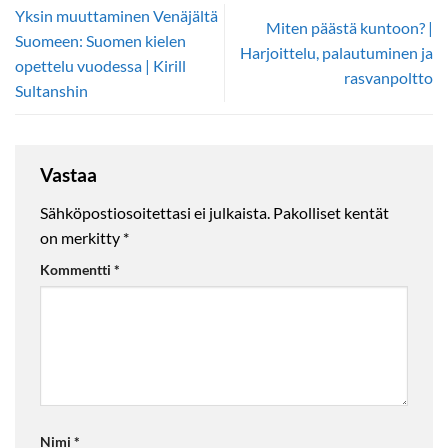
Yksin muuttaminen Venäjältä
Miten päästä kuntoon? |
Suomeen: Suomen kielen
Harjoittelu, palautuminen ja
opettelu vuodessa | Kirill
rasvanpoltto
Sultanshin
Vastaa
Sähköpostiosoitettasi ei julkaista.
Pakolliset kentät
on merkitty
*
Kommentti
*
Nimi
*