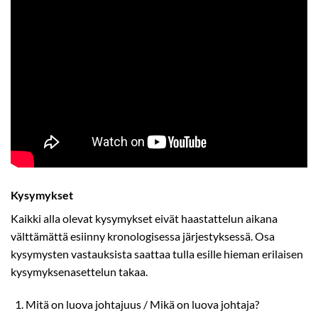
Kysymykset
Kaikki alla olevat kysymykset eivät haastattelun aikana
välttämättä esiinny kronologisessa järjestyksessä. Osa
kysymysten vastauksista saattaa tulla esille hieman erilaisen
kysymyksenasettelun takaa.
Mitä on luova johtajuus / Mikä on luova johtaja?