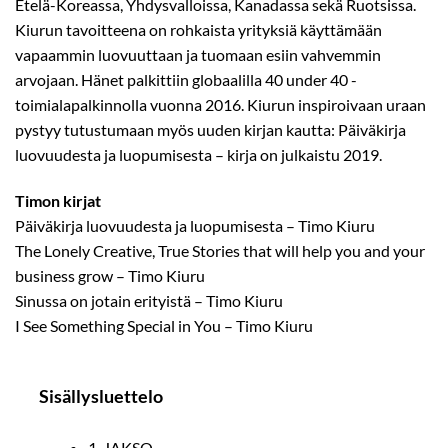
Etelä-Koreassa, Yhdysvalloissa, Kanadassa sekä Ruotsissa.
Kiurun tavoitteena on rohkaista yrityksiä käyttämään
vapaammin luovuuttaan ja tuomaan esiin vahvemmin
arvojaan. Hänet palkittiin globaalilla 40 under 40 -
toimialapalkinnolla vuonna 2016. Kiurun inspiroivaan uraan
pystyy tutustumaan myös uuden kirjan kautta: Päiväkirja
luovuudesta ja luopumisesta – kirja on julkaistu 2019.
Timon kirjat
Päiväkirja luovuudesta ja luopumisesta – Timo Kiuru
The Lonely Creative, True Stories that will help you and your
business grow – Timo Kiuru
Sinussa on jotain erityistä – Timo Kiuru
I See Something Special in You – Timo Kiuru
Sisällysluettelo
1. JAKSO