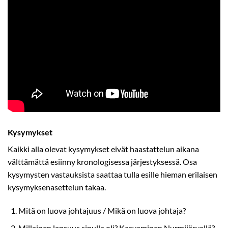
Kysymykset
Kaikki alla olevat kysymykset eivät haastattelun aikana
välttämättä esiinny kronologisessa järjestyksessä. Osa
kysymysten vastauksista saattaa tulla esille hieman erilaisen
kysymyksenasettelun takaa.
Mitä on luova johtajuus / Mikä on luova johtaja?
Millainen lapsuus sinulla oli? Kasvaminen Nurmijärvellä?