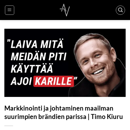
Skip
to
content
Markkinointi ja johtaminen maailman
suurimpien brändien parissa | Timo Kiuru