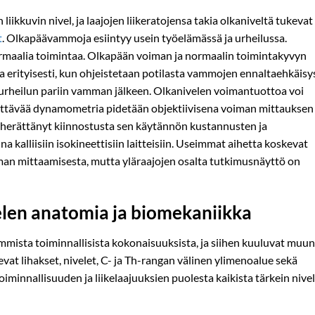
liikkuvin nivel, ja laajojen liikeratojensa takia olkaniveltä tukevat
t
. Olkapäävammoja esiintyy usein työelämässä ja urheilussa.
ormaalia toimintaa. Olkapään voiman ja normaalin toimintakyvyn
 erityisesti, kun ohjeistetaan potilasta vammojen ennaltaehkäisy
a urheilun pariin vamman jälkeen. Olkanivelen voimantuottoa voi
pidettävää dynamometria pidetään objektiivisena voiman mittauksen
herättänyt kiinnostusta sen käytännön kustannusten ja
a kalliisiin isokineettisiin laitteisiin. Useimmat aihetta koskevat
man mittaamisesta, mutta yläraajojen osalta tutkimusnäyttö on
elen anatomia ja biomekaniikka
mmista toiminnallisista kokonaisuuksista, ja siihen kuuluvat muun
vat lihakset, nivelet, C- ja Th-rangan välinen ylimenoalue sekä
oiminnallisuuden ja liikelaajuuksien puolesta kaikista tärkein nive