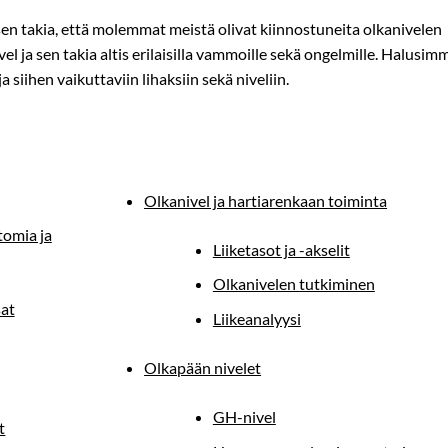
en takia, että molemmat meistä olivat kiinnostuneita olkanivelen
el ja sen takia altis erilaisilla vammoille sekä ongelmille. Halusim
siihen vaikuttaviin lihaksiin sekä niveliin.
Olkanivel ja hartiarenkaan toiminta
tomia ja
Liiketasot ja -akselit
Olkanivelen tutkiminen
sat
Liikeanalyysi
Olkapään nivelet
GH-nivel
t