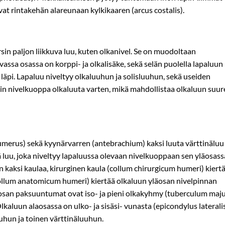
vat rintakehän alareunaan kylkikaaren (arcus costalis).
rsin paljon liikkuva luu, kuten olkanivel. Se on muodoltaan
ssa osassa on korppi- ja olkalisäke, sekä selän puolella lapaluun
 läpi. Lapaluu niveltyy olkaluuhun ja solisluuhun, sekä useiden
oin nivelkuoppa olkaluuta varten, mikä mahdollistaa olkaluun suur
umerus) sekä kyynärvarren (antebrachium) kaksi luuta värttinäluu
kä luu, joka niveltyy lapaluussa olevaan nivelkuoppaan sen yläosass
on kaksi kaulaa, kirurginen kaula (collum chirurgicum humeri) kiert
collum anatomicum humeri) kiertää olkaluun yläosan nivelpinnan
osan paksuuntumat ovat iso- ja pieni olkakyhmy (tuberculum maj
 Olkaluun alaosassa on ulko- ja sisäsi- vunasta (epicondylus lateralis
uuhun ja toinen värttinäluuhun.