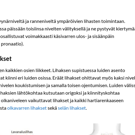
yynärniveltä ja ranneniveltä ympäröivien lihasten toimintaan.
sa päissään toisiinsa nivelten välityksellä ja ne pystyvät kiertym
osallistuvat voimakkaasti käsivarren ulos- ja sisäänpäin
a pronaatio).
akset
n kaikkien osien liikkeet. Lihaksen supistuessa luiden asento
 kiinni eri luiden osissa. Eräät lihakset ohittavat myös kaksi nivel
nivelen koukistumisen ja samalla toisen ojentumisen. Luiden välis
 Lihaksien lähtökohtaa kutsutaan origoksi ja kiinnityskohtaa
 olkaniveleen vaikuttavat lihakset ja kaikki hartiarenkaaseen
ista
olkavarren lihakset
sekä
selän lihakset
.