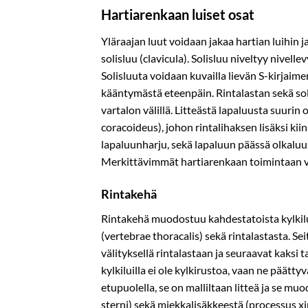
Hartiarenkaan luiset osat
Yläraajan luut voidaan jakaa hartian luihin j
solisluu (clavicula). Solisluu niveltyy nivell
Solisluuta voidaan kuvailla lievän S-kirjaime
kääntymästä eteenpäin. Rintalastan sekä solis
vartalon välillä. Litteästä lapaluusta suurin
coracoideus), johon rintalihaksen lisäksi kii
lapaluunharju, sekä lapaluun päässä olkaluu
Merkittävimmät hartiarenkaan toimintaan vai
Rintakehä
Rintakehä muodostuu kahdestatoista kylkiluu
(vertebrae thoracalis) sekä rintalastasta. S
välityksellä rintalastaan ja seuraavat kaksi 
kylkiluilla ei ole kylkirustoa, vaan ne päätty
etupuolella, se on malliltaan litteä ja se m
sterni) sekä miekkalisäkkeestä (processus 