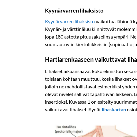
Kyynärvarren lihaksisto
Kyynärvarren lihaksisto
vaikuttaa lähinnä k
Kyynär- ja värttinäluu kiinnittyvät molemmis
jopa 180 astetta pituusakselinsa ympäri. Ne 
suuntautuviin kiertoliikkeisiin (supinaatio j
Hartiarenkaaseen vaikuttavat lih
Lihakset aikaansaavat koko elimistön sekä se
toisiaan kohtaan muuttuu, koska lihakset ovat
jolloin ne mahdollistavat esimerkiksi yhden 
olevat nivelet sallivat tapahtuvan liikkeen.
insertioksi. Kuvassa 1 on esitelty suurimmat
vaikuttavat lihakset löydät
lihaskartan
osio