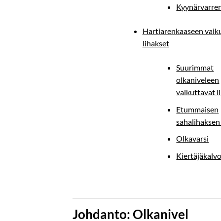
Kyynärvarren
Hartiarenkaaseen vaik
lihakset
Suurimmat
olkaniveleen
vaikuttavat l
Etummaisen
sahalihaksen
Olkavarsi
Kiertäjäkalv
Johdanto: Olkanivel