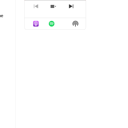
PREVIOUS
SHOW
NEXT
EPISODE
EPISODES
EPISODE
me
LIST
Show
Podcast
Information