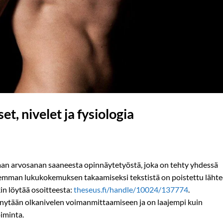
et, nivelet ja fysiologia
haan arvosanan saaneesta opinnäytetyöstä, joka on tehty yhdessä
emman lukukokemuksen takaamiseksi tekstistä on poistettu lähte
kin löytää osoitteesta:
theseus.fi/handle/10024/137774
.
ytään olkanivelen voimanmittaamiseen ja on laajempi kuin
oiminta.