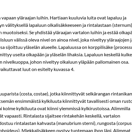
a vapaan yläraajan luihin. Hartiaan kuuluvia luita ovat lapaluu ja
evyn välityksellä lapaluun olkalisäkkeeseen ja rintalastaan (sternum)
n muotoiseksi. Se yhdistää yläraajan vartalon luihin ja estää olkap
luun välissä oleva nivel on ainoa nivel, joka niveltyy yläraajojen j
 osa sijoittuu yläselän alueelle. Lapaluussa on korppilisäke (process
nnittyy useita olkapään ja yläselän lihaksia. Lapaluun keskellä kulk
n nivelkuoppa, johon niveltyy olkaluun yläpään pallomainen osa.
kuttavat luut on esitelty kuvassa 4.
parista (costa, costae), jotka kiinnittyvät selkärangan rintanika
eitsemän ensimmäistä kylkiluuta kiinnittyvät tavallisesti oman rust
tai kolme kylkiluuta ovat kiinni ylemmissä kylkirustoissa. Alimmilla
vät vapaasti. Rintalasta sijaitsee rintakehän keskellä, vartalon
uodostuu rintalastan kahvasta (manubrium sterni), rungosta (corpus
xiphoideus). Miekkalisäkkeen pystyy tuntemaan ihon läpi. Alimmat