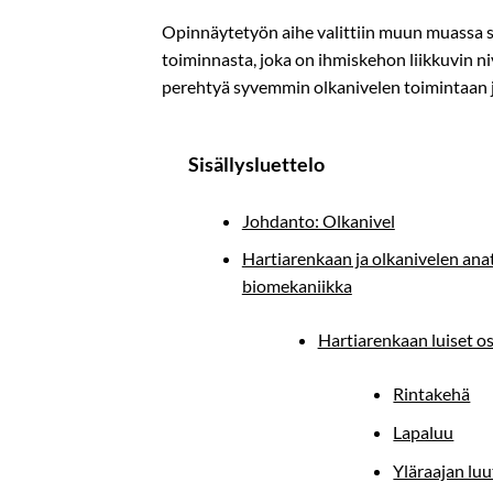
Opinnäytetyön aihe valittiin muun muassa s
toiminnasta, joka on ihmiskehon liikkuvin niv
perehtyä syvemmin olkanivelen toimintaan ja 
Sisällysluettelo
Johdanto: Olkanivel
Hartiarenkaan ja olkanivelen ana
biomekaniikka
Hartiarenkaan luiset o
Rintakehä
Lapaluu
Yläraajan luu