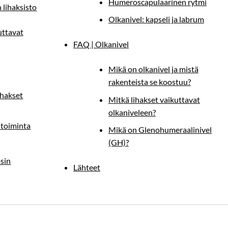
Humeroscapulaarinen rytmi
 lihaksisto
Olkanivel: kapseli ja labrum
uttavat
FAQ | Olkanivel
Mikä on olkanivel ja mistä
rakenteista se koostuu?
ihakset
Mitkä lihakset vaikuttavat
olkaniveleen?
 toiminta
Mikä on Glenohumeraalinivel
(GH)?
osin
Lähteet