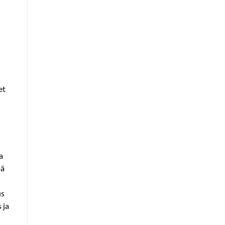
et
a
ää
us
 ja