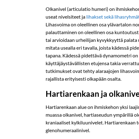
Olkanivel (articulatio humeri) on ihmiskehon 
useat nivelsiteet ja
lihakset sekä lihasryhmä
Lihasvoima on oleellinen osa ylävartalon n
palauttaminen on oleellinen osa kuntoutusta
tai arvioidaan urheilijan kyvykkyyttä palat
mitata usealla eri tavalla, joista kädessä 
tapana. Kädessä pidettävä dynamometri on 
käyttäjäystävällisten etujensa takia verrattun
tutkimukset ovat tehty alaraajojen lihasvoi
rajallista erityisesti olkapään osalta.
Hartiarenkaan ja olkaniv
Hartiarenkaan alue on ihmiskehon yksi laaji
muassa olkanivel, hartiaseudun ympärillä ole
kraniaaliset kylkiluunivelet. Hartiarenkaan t
glenohumeraalinivel.