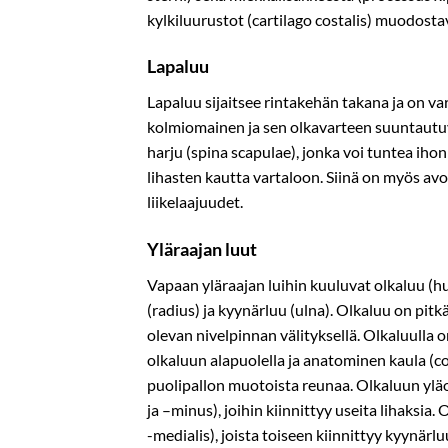
kylkiluurustot (cartilago costalis) muodosta
Lapaluu
Lapaluu sijaitsee rintakehän takana ja on va
kolmiomainen ja sen olkavarteen suuntautuva
harju (spina scapulae), jonka voi tuntea ihon
lihasten kautta vartaloon. Siinä on myös av
liikelaajuudet.
Yläraajan luut
Vapaan yläraajan luihin kuuluvat olkaluu (h
(radius) ja kyynärluu (ulna). Olkaluu on pit
olevan nivelpinnan välityksellä. Olkaluulla 
olkaluun alapuolella ja anatominen kaula (
puolipallon muotoista reunaa. Olkaluun ylä
ja –minus), joihin kiinnittyy useita lihaksia.
-medialis), joista toiseen kiinnittyy kyynärl