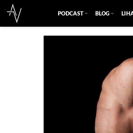
Skip
to
PODCAST
BLOG
LIH
content