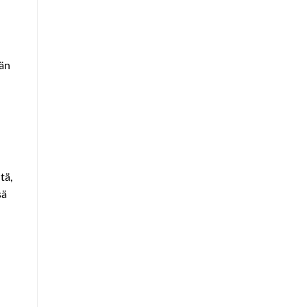
ään
tä,
sä