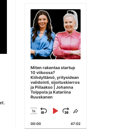
Audio
Player
Miten rakentaa startup
10 viikossa?
Kiihdyttämö, yritysidean
validointi, sijoituskierros
ja Piilaakso | Johanna
Tolppola ja Katariina
Ruuskanen
et.
1
X
SKIP
PLAY
JUMP
CHANGE
SHARE
PLAYBACK
THIS
BACKWARD
PAUSE
FORWARD
00:00
RATE
47:02
EPISODE