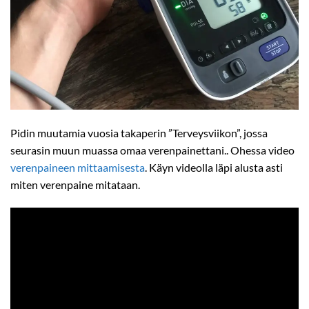
Pidin muutamia vuosia takaperin ”Terveysviikon”, jossa
seurasin muun muassa omaa verenpainettani.. Ohessa video
verenpaineen mittaamisesta
. Käyn videolla läpi alusta asti
miten verenpaine mitataan.