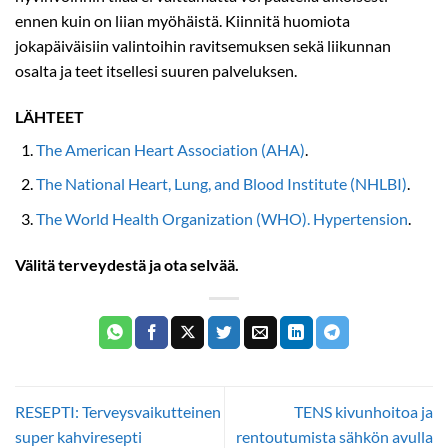
ennen kuin on liian myöhäistä. Kiinnitä huomiota
jokapäiväisiin valintoihin ravitsemuksen sekä liikunnan
osalta ja teet itsellesi suuren palveluksen.
LÄHTEET
The American Heart Association (AHA)
.
The National Heart, Lung, and Blood Institute (NHLBI)
.
The World Health Organization (WHO). Hypertension
.
Välitä terveydestä ja ota selvää.
RESEPTI: Terveysvaikutteinen
TENS kivunhoitoa ja
super kahviresepti
rentoutumista sähkön avulla