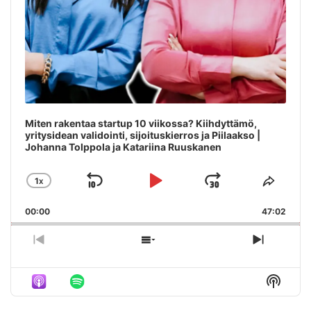
Miten rakentaa startup 10 viikossa? Kiihdyttämö,
yritysidean validointi, sijoituskierros ja Piilaakso |
Johanna Tolppola ja Katariina Ruuskanen
1
X
SKIP
PLAY
JUMP
CHANGE
SHAR
PLAYBACK
THIS
BACKWARD
PAUSE
FORWAR
00:00
RATE
47:02
EPIS
PREVIOUS
SHOW
NEXT
EPISODE
EPISODES
EPISO
LIST
Show
Podca
Inform