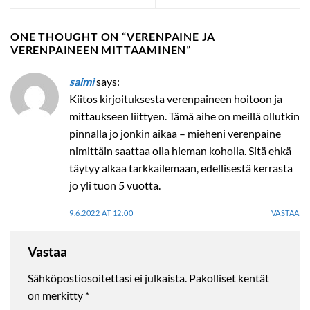
ONE THOUGHT ON “
VERENPAINE JA
VERENPAINEEN MITTAAMINEN
”
saimi
says:
Kiitos kirjoituksesta verenpaineen hoitoon ja
mittaukseen liittyen. Tämä aihe on meillä ollutkin
pinnalla jo jonkin aikaa – mieheni verenpaine
nimittäin saattaa olla hieman koholla. Sitä ehkä
täytyy alkaa tarkkailemaan, edellisestä kerrasta
jo yli tuon 5 vuotta.
9.6.2022 AT 12:00
VASTAA
Vastaa
Sähköpostiosoitettasi ei julkaista.
Pakolliset kentät
on merkitty
*