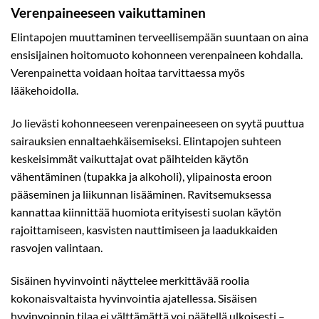
Verenpaineeseen vaikuttaminen
Elintapojen muuttaminen terveellisempään suuntaan on aina
ensisijainen hoitomuoto kohonneen verenpaineen kohdalla.
Verenpainetta voidaan hoitaa tarvittaessa myös
lääkehoidolla.
Jo lievästi kohonneeseen verenpaineeseen on syytä puuttua
sairauksien ennaltaehkäisemiseksi. Elintapojen suhteen
keskeisimmät vaikuttajat ovat päihteiden käytön
vähentäminen (tupakka ja alkoholi), ylipainosta eroon
pääseminen ja liikunnan lisääminen. Ravitsemuksessa
kannattaa kiinnittää huomiota erityisesti suolan käytön
rajoittamiseen, kasvisten nauttimiseen ja laadukkaiden
rasvojen valintaan.
Sisäinen hyvinvointi näyttelee merkittävää roolia
kokonaisvaltaista hyvinvointia ajatellessa. Sisäisen
hyvinvoinnin tilaa ei välttämättä voi päätellä ulkoisesti –