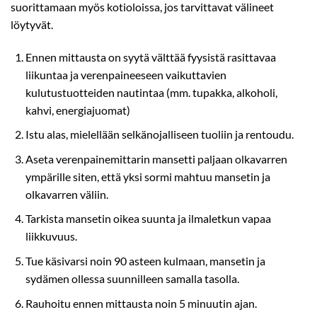
suorittamaan myös kotioloissa, jos tarvittavat välineet
löytyvät.
Ennen mittausta on syytä välttää fyysistä rasittavaa
liikuntaa ja verenpaineeseen vaikuttavien
kulutustuotteiden nautintaa (mm. tupakka, alkoholi,
kahvi, energiajuomat)
Istu alas, mielellään selkänojalliseen tuoliin ja rentoudu.
Aseta verenpainemittarin mansetti paljaan olkavarren
ympärille siten, että yksi sormi mahtuu mansetin ja
olkavarren väliin.
Tarkista mansetin oikea suunta ja ilmaletkun vapaa
liikkuvuus.
Tue käsivarsi noin 90 asteen kulmaan, mansetin ja
sydämen ollessa suunnilleen samalla tasolla.
Rauhoitu ennen mittausta noin 5 minuutin ajan.