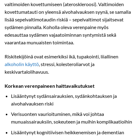
valtimoiden kovettumiseen (ateroskleroosi). Valtimoiden
kovettumatauti on yleensä aivohalvauksen syynä, se samalla
lisää sepelvaltimotaudin riskiä – sepelvaltimot sijaitsevat
sydämen pinnalla. Koholla oleva verenpaine myös
edesauttaa sydämen vajaatoiminnan syntymistä sekä
vaarantaa munuaisten toimintaa.
Riskitekijöinä ovat esimerkiksi ikä, tupakointi, liiallinen
alkoholin käyttö
, stressi, kolesteroliarvot ja
keskivartalolihavuus.
Korkean verenpaineen haittavaikutukset
Lisääntynyt sydänsairauksien, sydänkohtauksen ja
aivohalvauksen riski
Verisuonten vaurioituminen, mikä voi johtaa
munuaissairauksiin, sokeuteen ja muihin komplikaatioihin
Lisääntynyt kognitiivisen heikkenemisen ja dementian