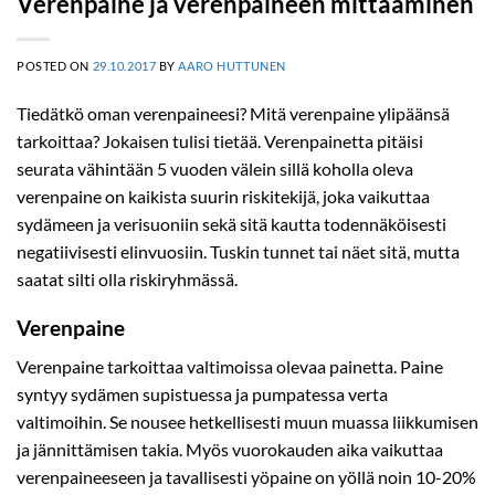
Verenpaine ja verenpaineen mittaaminen
POSTED ON
29.10.2017
BY
AARO HUTTUNEN
Tiedätkö oman verenpaineesi? Mitä verenpaine ylipäänsä
tarkoittaa? Jokaisen tulisi tietää. Verenpainetta pitäisi
seurata vähintään 5 vuoden välein sillä koholla oleva
verenpaine on kaikista suurin riskitekijä, joka vaikuttaa
sydämeen ja verisuoniin sekä sitä kautta todennäköisesti
negatiivisesti elinvuosiin. Tuskin tunnet tai näet sitä, mutta
saatat silti olla riskiryhmässä.
Verenpaine
Verenpaine tarkoittaa valtimoissa olevaa painetta. Paine
syntyy sydämen supistuessa ja pumpatessa verta
valtimoihin. Se nousee hetkellisesti muun muassa liikkumisen
ja jännittämisen takia. Myös vuorokauden aika vaikuttaa
verenpaineeseen ja tavallisesti yöpaine on yöllä noin 10-20%