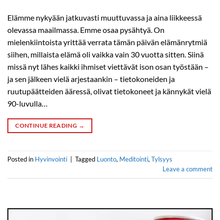
Elämme nykyään jatkuvasti muuttuvassa ja aina liikkeessä
olevassa maailmassa. Emme osaa pysähtyä. On
mielenkiintoista yrittää verrata tämän päivän elämänrytmiä
siihen, millaista elämä oli vaikka vain 30 vuotta sitten. Siinä
missä nyt lähes kaikki ihmiset viettävät ison osan työstään –
ja sen jälkeen vielä arjestaankin – tietokoneiden ja
ruutupäätteiden ääressä, olivat tietokoneet ja kännykät vielä
90-luvulla…
CONTINUE READING
→
Posted in
Hyvinvointi
|
Tagged
Luonto
,
Meditointi
,
Tylsyys
Leave a comment