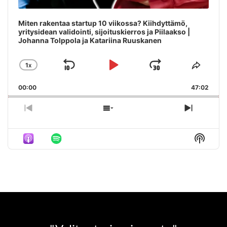
Miten rakentaa startup 10 viikossa? Kiihdyttämö,
yritysidean validointi, sijoituskierros ja Piilaakso |
Johanna Tolppola ja Katariina Ruuskanen
1
X
SKIP
PLAY
JUMP
CHANGE
SHAR
PLAYBACK
THIS
BACKWARD
PAUSE
FORWAR
00:00
RATE
47:02
EPIS
PREVIOUS
SHOW
NEXT
EPISODE
EPISODES
EPISO
LIST
Show
Podca
Inform