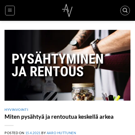
Skip
to
content
HYVINVOINTI
Miten pysähtyä ja rentoutua keskellä arkea
POSTED ON
15.4.2021
BY
AARO HUTTUNEN