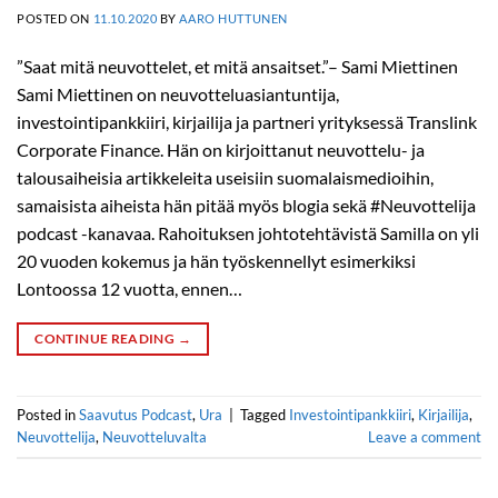
POSTED ON
11.10.2020
BY
AARO HUTTUNEN
”Saat mitä neuvottelet, et mitä ansaitset.”– Sami Miettinen
Sami Miettinen on neuvotteluasiantuntija,
investointipankkiiri, kirjailija ja partneri yrityksessä Translink
Corporate Finance. Hän on kirjoittanut neuvottelu- ja
talousaiheisia artikkeleita useisiin suomalaismedioihin,
samaisista aiheista hän pitää myös blogia sekä #Neuvottelija
podcast -kanavaa. Rahoituksen johtotehtävistä Samilla on yli
20 vuoden kokemus ja hän työskennellyt esimerkiksi
Lontoossa 12 vuotta, ennen…
CONTINUE READING
→
Posted in
Saavutus Podcast
,
Ura
|
Tagged
Investointipankkiiri
,
Kirjailija
,
Neuvottelija
,
Neuvotteluvalta
Leave a comment