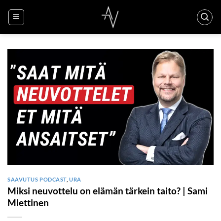
Skip
to
content
SAAVUTUS PODCAST
,
URA
Miksi neuvottelu on elämän tärkein taito? | Sami
Miettinen