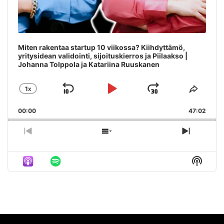
Miten rakentaa startup 10 viikossa? Kiihdyttämö,
yritysidean validointi, sijoituskierros ja Piilaakso |
Johanna Tolppola ja Katariina Ruuskanen
1
X
SKIP
PLAY
JUMP
CHANGE
SHAR
PLAYBACK
THIS
BACKWARD
PAUSE
FORWAR
00:00
RATE
47:02
EPIS
PREVIOUS
SHOW
NEXT
EPISODE
EPISODES
EPISO
LIST
Show
Podca
Inform