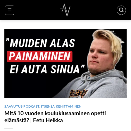
Skip
to
content
SAAVUTUS PODCAST
,
ITSENSÄ KEHITTÄMINEN
Mitä 10 vuoden koulukiusaaminen opetti
elämästä? | Eetu Heikka