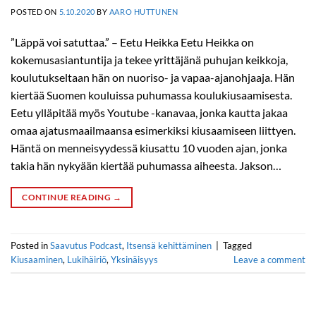
POSTED ON
5.10.2020
BY
AARO HUTTUNEN
”Läppä voi satuttaa.” – Eetu Heikka Eetu Heikka on
kokemusasiantuntija ja tekee yrittäjänä puhujan keikkoja,
koulutukseltaan hän on nuoriso- ja vapaa-ajanohjaaja. Hän
kiertää Suomen kouluissa puhumassa koulukiusaamisesta.
Eetu ylläpitää myös Youtube -kanavaa, jonka kautta jakaa
omaa ajatusmaailmaansa esimerkiksi kiusaamiseen liittyen.
Häntä on menneisyydessä kiusattu 10 vuoden ajan, jonka
takia hän nykyään kiertää puhumassa aiheesta. Jakson…
CONTINUE READING
→
Posted in
Saavutus Podcast
,
Itsensä kehittäminen
|
Tagged
Kiusaaminen
,
Lukihäiriö
,
Yksinäisyys
Leave a comment