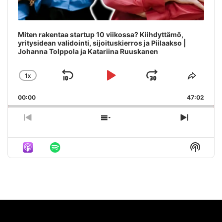
Miten rakentaa startup 10 viikossa? Kiihdyttämö,
yritysidean validointi, sijoituskierros ja Piilaakso |
Johanna Tolppola ja Katariina Ruuskanen
1
X
SKIP
PLAY
JUMP
CHANGE
SHAR
PLAYBACK
THIS
BACKWARD
PAUSE
FORWAR
00:00
RATE
47:02
EPIS
PREVIOUS
SHOW
NEXT
EPISODE
EPISODES
EPISO
LIST
Show
Podca
Inform