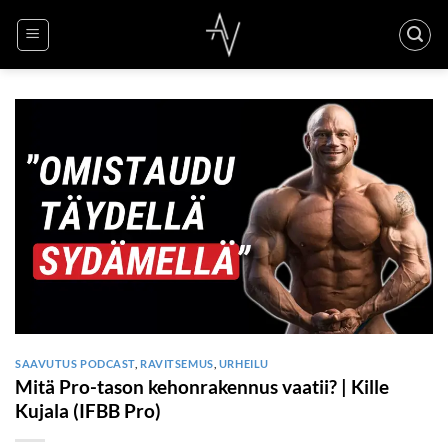
Skip
to
content
SAAVUTUS PODCAST
,
RAVITSEMUS
,
URHEILU
Mitä Pro-tason kehonrakennus vaatii? | Kille
Kujala (IFBB Pro)