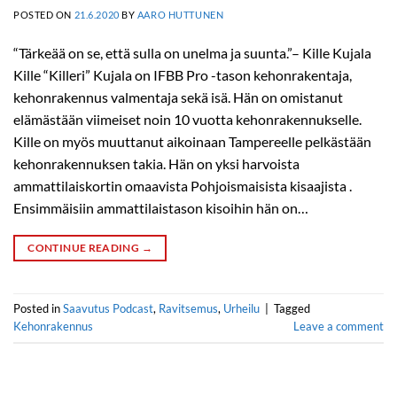
POSTED ON
21.6.2020
BY
AARO HUTTUNEN
“Tärkeää on se, että sulla on unelma ja suunta.”– Kille Kujala
Kille “Killeri” Kujala on IFBB Pro -tason kehonrakentaja,
kehonrakennus valmentaja sekä isä. Hän on omistanut
elämästään viimeiset noin 10 vuotta kehonrakennukselle.
Kille on myös muuttanut aikoinaan Tampereelle pelkästään
kehonrakennuksen takia. Hän on yksi harvoista
ammattilaiskortin omaavista Pohjoismaisista kisaajista .
Ensimmäisiin ammattilaistason kisoihin hän on…
CONTINUE READING
→
Posted in
Saavutus Podcast
,
Ravitsemus
,
Urheilu
|
Tagged
Kehonrakennus
Leave a comment