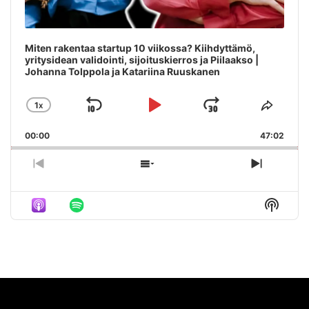
Miten rakentaa startup 10 viikossa? Kiihdyttämö,
yritysidean validointi, sijoituskierros ja Piilaakso |
Johanna Tolppola ja Katariina Ruuskanen
1
X
SKIP
PLAY
JUMP
CHANGE
SHAR
PLAYBACK
THIS
BACKWARD
PAUSE
FORWAR
00:00
RATE
47:02
EPIS
PREVIOUS
SHOW
NEXT
EPISODE
EPISODES
EPISO
LIST
Show
Podca
Inform