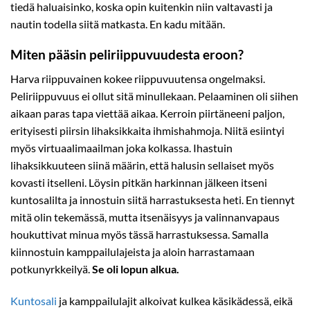
tiedä haluaisinko, koska opin kuitenkin niin valtavasti ja
nautin todella siitä matkasta. En kadu mitään.
Miten pääsin peliriippuvuudesta eroon?
Harva riippuvainen kokee riippuvuutensa ongelmaksi.
Peliriippuvuus ei ollut sitä minullekaan. Pelaaminen oli siihen
aikaan paras tapa viettää aikaa. Kerroin piirtäneeni paljon,
erityisesti piirsin lihaksikkaita ihmishahmoja. Niitä esiintyi
myös virtuaalimaailman joka kolkassa. Ihastuin
lihaksikkuuteen siinä määrin, että halusin sellaiset myös
kovasti itselleni. Löysin pitkän harkinnan jälkeen itseni
kuntosalilta ja innostuin siitä harrastuksesta heti. En tiennyt
mitä olin tekemässä, mutta itsenäisyys ja valinnanvapaus
houkuttivat minua myös tässä harrastuksessa. Samalla
kiinnostuin kamppailulajeista ja aloin harrastamaan
potkunyrkkeilyä.
Se oli lopun alkua.
Kuntosali
ja kamppailulajit alkoivat kulkea käsikädessä, eikä