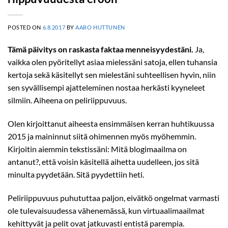
POSTED ON
6.8.2017
BY
AARO HUTTUNEN
Tämä päivitys on raskasta faktaa menneisyydestäni.
Ja,
vaikka olen pyöritellyt asiaa mielessäni satoja, ellen tuhansia
kertoja sekä käsitellyt sen mielestäni suhteellisen hyvin, niin
sen syvällisempi ajatteleminen nostaa herkästi kyyneleet
silmiin. Aiheena on peliriippuvuus.
Olen kirjoittanut aiheesta ensimmäisen kerran huhtikuussa
2015 ja maininnut siitä ohimennen myös myöhemmin.
Kirjoitin aiemmin tekstissäni: Mitä blogimaailma on
antanut?, että voisin käsitellä aihetta uudelleen, jos sitä
minulta pyydetään. Sitä pyydettiin heti.
Peliriippuvuus puhututtaa paljon, eivätkö ongelmat varmasti
ole tulevaisuudessa vähenemässä, kun virtuaalimaailmat
kehittyvät ja pelit ovat jatkuvasti entistä parempia.