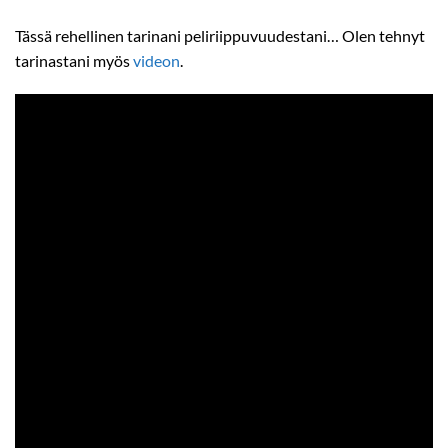
Tässä rehellinen tarinani peliriippuvuudestani… Olen tehnyt
tarinastani myös
videon
.