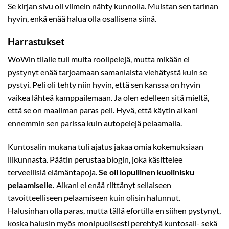
Se kirjan sivu oli viimein nähty kunnolla. Muistan sen tarinan
hyvin, enkä enää halua olla osallisena siinä.
Harrastukset
WoWin tilalle tuli muita roolipelejä, mutta mikään ei
pystynyt enää tarjoamaan samanlaista viehätystä kuin se
pystyi. Peli oli tehty niin hyvin, että sen kanssa on hyvin
vaikea lähteä kamppailemaan. Ja olen edelleen sitä mieltä,
että se on maailman paras peli. Hyvä, että käytin aikani
ennemmin sen parissa kuin autopelejä pelaamalla.
Kuntosalin mukana tuli ajatus jakaa omia kokemuksiaan
liikunnasta. Päätin perustaa blogin, joka käsittelee
terveellisiä elämäntapoja.
Se oli lopullinen kuolinisku
pelaamiselle.
Aikani ei enää riittänyt sellaiseen
tavoitteelliseen pelaamiseen kuin olisin halunnut.
Halusinhan olla paras, mutta tällä efortilla en siihen pystynyt,
koska halusin myös monipuolisesti perehtyä kuntosali- sekä