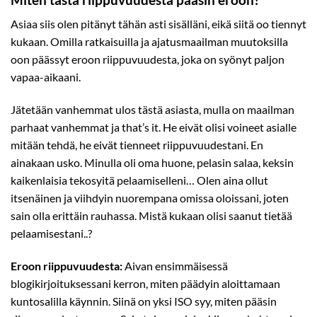
Asiaa siis olen pitänyt tähän asti sisälläni, eikä siitä oo tiennyt
kukaan. Omilla ratkaisuilla ja ajatusmaailman muutoksilla
oon päässyt eroon riippuvuudesta, joka on syönyt paljon
vapaa-aikaani.
Jätetään vanhemmat ulos tästä asiasta, mulla on maailman
parhaat vanhemmat ja that’s it. He eivät olisi voineet asialle
mitään tehdä, he eivät tienneet riippuvuudestani. En
ainakaan usko. Minulla oli oma huone, pelasin salaa, keksin
kaikenlaisia tekosyitä pelaamiselleni… Olen aina ollut
itsenäinen ja viihdyin nuorempana omissa oloissani, joten
sain olla erittäin rauhassa. Mistä kukaan olisi saanut tietää
pelaamisestani..?
Eroon riippuvuudesta:
Aivan ensimmäisessä
blogikirjoituksessani kerron, miten päädyin aloittamaan
kuntosalilla käynnin. Siinä on yksi ISO syy, miten pääsin