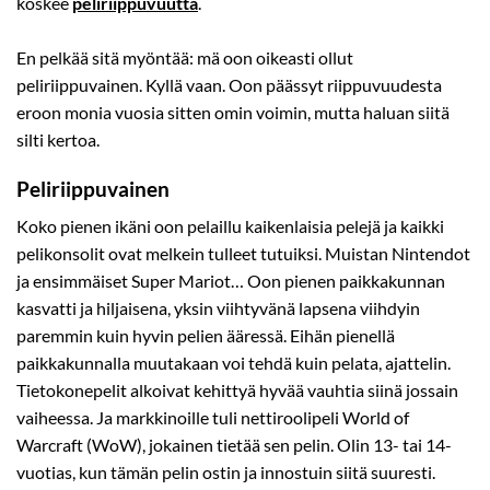
koskee
peliriippuvuutta
.
En pelkää sitä myöntää: mä oon oikeasti ollut
peliriippuvainen. Kyllä vaan. Oon päässyt riippuvuudesta
eroon monia vuosia sitten omin voimin, mutta haluan siitä
silti kertoa.
Peliriippuvainen
Koko pienen ikäni oon pelaillu kaikenlaisia pelejä ja kaikki
pelikonsolit ovat melkein tulleet tutuiksi. Muistan Nintendot
ja ensimmäiset Super Mariot… Oon pienen paikkakunnan
kasvatti ja hiljaisena, yksin viihtyvänä lapsena viihdyin
paremmin kuin hyvin pelien ääressä. Eihän pienellä
paikkakunnalla muutakaan voi tehdä kuin pelata, ajattelin.
Tietokonepelit alkoivat kehittyä hyvää vauhtia siinä jossain
vaiheessa. Ja markkinoille tuli nettiroolipeli World of
Warcraft (WoW), jokainen tietää sen pelin. Olin 13- tai 14-
vuotias, kun tämän pelin ostin ja innostuin siitä suuresti.