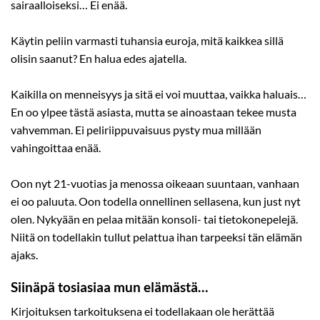
sairaalloiseksi… Ei enää.
Käytin peliin varmasti tuhansia euroja, mitä kaikkea sillä
olisin saanut? En halua edes ajatella.
Kaikilla on menneisyys ja sitä ei voi muuttaa, vaikka haluais…
En oo ylpee tästä asiasta, mutta se ainoastaan tekee musta
vahvemman. Ei peliriippuvaisuus pysty mua millään
vahingoittaa enää.
Oon nyt 21-vuotias ja menossa oikeaan suuntaan, vanhaan
ei oo paluuta. Oon todella onnellinen sellasena, kun just nyt
olen. Nykyään en pelaa mitään konsoli- tai tietokonepelejä.
Niitä on todellakin tullut pelattua ihan tarpeeksi tän elämän
ajaks.
Siinäpä tosiasiaa mun elämästä…
Kirjoituksen tarkoituksena ei todellakaan ole herättää