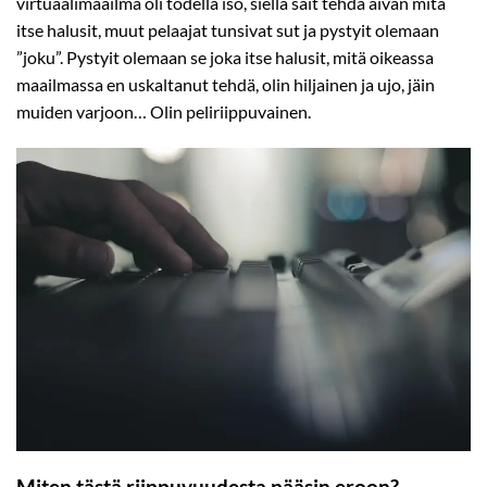
virtuaalimaailma oli todella iso, siellä sait tehdä aivan mitä
itse halusit, muut pelaajat tunsivat sut ja pystyit olemaan
”joku”. Pystyit olemaan se joka itse halusit, mitä oikeassa
maailmassa en uskaltanut tehdä, olin hiljainen ja ujo, jäin
muiden varjoon… Olin peliriippuvainen.
Miten tästä riippuvuudesta pääsin eroon?