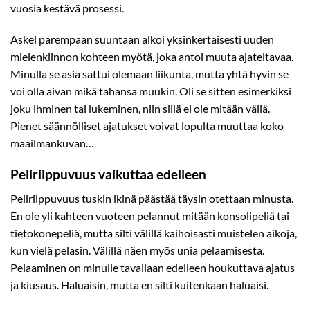
vuosia kestävä prosessi.
Askel parempaan suuntaan alkoi yksinkertaisesti uuden
mielenkiinnon kohteen myötä, joka antoi muuta ajateltavaa.
Minulla se asia sattui olemaan liikunta, mutta yhtä hyvin se
voi olla aivan mikä tahansa muukin. Oli se sitten esimerkiksi
joku ihminen tai lukeminen, niin sillä ei ole mitään väliä.
Pienet säännölliset ajatukset voivat lopulta muuttaa koko
maailmankuvan…
Peliriippuvuus vaikuttaa edelleen
Peliriippuvuus
tuskin ikinä päästää täysin otettaan minusta.
En ole yli kahteen vuoteen pelannut mitään konsolipeliä tai
tietokonepeliä, mutta silti välillä kaihoisasti muistelen aikoja,
kun vielä pelasin. Välillä näen myös unia pelaamisesta.
Pelaaminen on minulle tavallaan edelleen houkuttava ajatus
ja kiusaus. Haluaisin, mutta en silti kuitenkaan haluaisi.