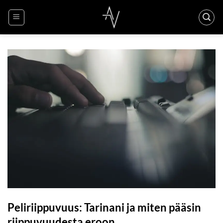
Skip
to
content
Peliriippuvuus: Tarinani ja miten pääsin
riippuvuudesta eroon