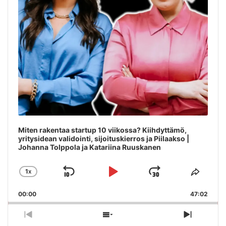
Miten rakentaa startup 10 viikossa? Kiihdyttämö,
yritysidean validointi, sijoituskierros ja Piilaakso |
Johanna Tolppola ja Katariina Ruuskanen
1
X
SKIP
PLAY
JUMP
CHANGE
SHAR
PLAYBACK
THIS
BACKWARD
PAUSE
FORWAR
00:00
RATE
47:02
EPIS
PREVIOUS
SHOW
NEXT