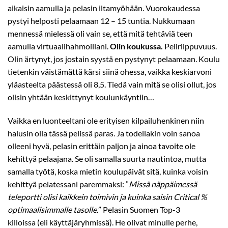
aikaisin aamulla ja pelasin iltamyöhään. Vuorokaudessa
pystyi helposti pelaamaan 12 – 15 tuntia. Nukkumaan
mennessä mielessä oli vain se, että mitä tehtäviä teen
aamulla virtuaalihahmoillani.
Olin koukussa.
Peliriippuvuus.
Olin ärtynyt, jos jostain syystä en pystynyt pelaamaan. Koulu
tietenkin väistämättä kärsi siinä ohessa, vaikka keskiarvoni
yläasteelta päästessä oli 8,5. Tiedä vain mitä se olisi ollut, jos
olisin yhtään keskittynyt koulunkäyntiin…
Vaikka en luonteeltani ole erityisen kilpailuhenkinen niin
halusin olla tässä pelissä paras. Ja todellakin voin sanoa
olleeni hyvä, pelasin erittäin paljon ja ainoa tavoite ole
kehittyä pelaajana. Se oli samalla suurta nautintoa, mutta
samalla työtä, koska mietin koulupäivät sitä, kuinka voisin
kehittyä pelatessani paremmaksi: ”
Missä näppäimessä
teleportti olisi kaikkein toimivin ja kuinka saisin Critical %
optimaalisimmalle tasolle.
” Pelasin Suomen Top-3
killoissa (eli käyttäjäryhmissä). He olivat minulle perhe,