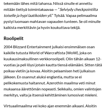
tekemään lähes mitä tahansa. Niissä sinulle ei annettu
mitään tiettyä toimintakaavaa — ”
Selviydy checkpointilta
toiselle ja hypi laatikoiden yli.
” Tylsää. Vapaa pelimaailma
pystyi luomaan mahtavan vapauden tunteen. Se oli minulle
kaikista merkittävin ja hyvin koukuttava tekijä.
Roolipelit
2004 Blizzard Entertainment julkaisi ensimmäisen osan
kaikille tutusta World of Warcraftista (WoW), joka on
kuukausimaksullinen verkkoroolipeli. Olin tähän aikaan 12-
vuotias ja peli löysi jotain kautta tiensä elämääni. Sitten tätä
poikaa vietiin ja kovaa. Aloitin pelaamisen heti julkaisun
jälkeen. En osannut aluksi englantia, mutta se ei
pelikokemusta haitannut. Azerothin maailma veti minut
mukaansa äärettömän nopeasti. Seikkailu, omien valintojen
merkitys, valta ja itsensä kehittäminen lumosivat mieleni.
Virtuaalimaailma vei koko ajan enemmän aikaani. Aloitin