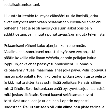
sosialisoitumisestani.
Liikunta kuitenkin toi myös elämääni uusia ihmisiä, jotka
eivät liittyneet mitenkään pelaamiseen. Meillä oli aivan eri
puheenaiheet ja se oli myös yksi suuri askel pois päin
addiktiostani. Sain muuta puhuttavaa. Sain muuta tekemistä.
Pelaamiseni väheni koko ajan ja liikuin enemmän.
Maailmankatsomukseni muuttui myös sen verran, että
päätin kokeilla olla ilman WoWia, annoin peliajan kulua
loppuun, enkä enää päässyt tunnuksilleni. Huomasin
kaipaavani virtuaalimaailmaa lähes joka päivä. Peliriippuvuus
murtui pala palalta. Pidin kuitenkin pitkän tauon tästä pelistä
(6 kk), mutta sitten taas ostin lisää peliaikaa. Palasin siihen
mistä lähdin. Se ei kuitenkaan enää pystynyt tarjoamaan sitä,
mitä joskus siltä sain. Samat kaavat sekä samat kuviot
toistuivat uudelleen ja uudelleen. Lopetin nopeasti
uudestaan.
Paluu entiseen oli kuin viimeinen piste tarinalle.