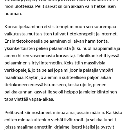
moniulotteisia. Pelit saivat silloin aikaan vain hetkellisen
huuman.
Konsolipelaaminen ei siis tehnyt minuun sen suurempaa
vaikutusta, mutta sitten tulivat tietokonepelit ja internet.
Ensin tietokoneella pelaaminen oli aivan harmitonta,
yksinkertaisten pelien pelaamista (liiku nuolinäppäimillä ja
ammu hiiren vasemmasta korvasta). Tekniikan kehittyessä
pelaaminen siirtyi internetiin. Keksittiin massiivisia
verkkopelejä, joita pelasi jopa miljoonia pelaajia ympäri
maailmaa. Käytin jo aiemmin suhteellisen paljon aikaa
tietokoneen edessä istumiseen, koska ujolle, pienen
paikkakunnan kasvatille se oli helppo ja mielenkiintoinen
tapa viettää vapaa-aikaa.
Pelit ovat kiinnostaneet minua aina jossain määrin. Kaikista
eniten minua kuitenkin viehättivät rooli- ja seikkailupelit,
joissa maailma annettiin kirjaimellisesti käsiisi ja pystyit