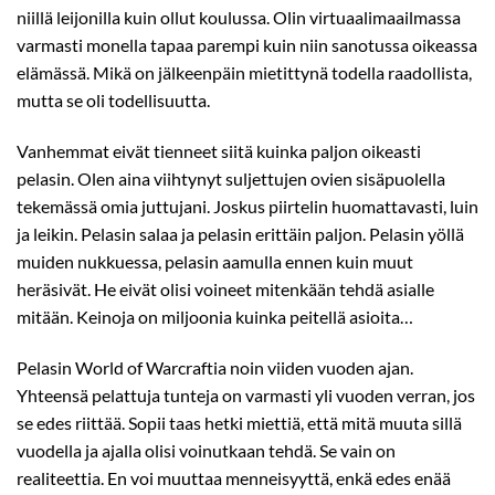
niillä leijonilla kuin ollut koulussa. Olin virtuaalimaailmassa
varmasti monella tapaa parempi kuin niin sanotussa oikeassa
elämässä. Mikä on jälkeenpäin mietittynä todella raadollista,
mutta se oli todellisuutta.
Vanhemmat eivät tienneet siitä kuinka paljon oikeasti
pelasin. Olen aina viihtynyt suljettujen ovien sisäpuolella
tekemässä omia juttujani. Joskus piirtelin huomattavasti, luin
ja leikin. Pelasin salaa ja pelasin erittäin paljon. Pelasin yöllä
muiden nukkuessa, pelasin aamulla ennen kuin muut
heräsivät. He eivät olisi voineet mitenkään tehdä asialle
mitään. Keinoja on miljoonia kuinka peitellä asioita…
Pelasin World of Warcraftia noin viiden vuoden ajan.
Yhteensä pelattuja tunteja on varmasti yli vuoden verran, jos
se edes riittää. Sopii taas hetki miettiä, että mitä muuta sillä
vuodella ja ajalla olisi voinutkaan tehdä. Se vain on
realiteettia. En voi muuttaa menneisyyttä, enkä edes enää