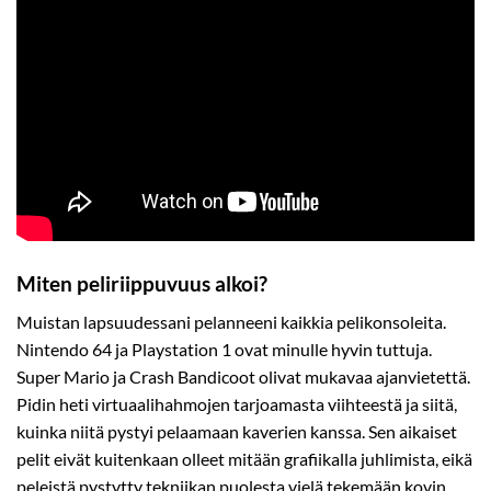
Miten peliriippuvuus alkoi?
Muistan
lapsuudessani pelanneeni kaikkia pelikonsoleita.
Nintendo 64 ja Playstation 1 ovat minulle hyvin tuttuja.
Super Mario ja Crash Bandicoot olivat mukavaa ajanvietettä.
Pidin heti virtuaalihahmojen tarjoamasta viihteestä ja siitä,
kuinka niitä pystyi pelaamaan kaverien kanssa. Sen aikaiset
pelit eivät kuitenkaan olleet mitään grafiikalla juhlimista, eikä
peleistä pystytty tekniikan puolesta vielä tekemään kovin