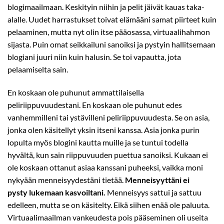
blogimaailmaan. Keskityin niihin ja pelit jäivät kauas taka-
alalle. Uudet harrastukset toivat elämääni samat piirteet kuin
pelaaminen, mutta nyt olin itse pääosassa, virtuaalihahmon
sijasta. Puin omat seikkailuni sanoiksi ja pystyin hallitsemaan
blogiani juuri niin kuin halusin. Se toi vapautta, jota
pelaamiselta sain.
En koskaan ole puhunut ammattilaisella
peliriippuvuudestani. En koskaan ole puhunut edes
vanhemmilleni tai ystävilleni peliriippuvuudesta. Se on asia,
jonka olen käsitellyt yksin itseni kanssa. Asia jonka purin
lopulta myös blogini kautta muille ja se tuntui todella
hyvältä, kun sain riippuvuuden puettua sanoiksi. Kukaan ei
ole koskaan ottanut asiaa kanssani puheeksi, vaikka moni
nykyään menneisyydestäni tietää.
Menneisyyttäni ei
pysty lukemaan kasvoiltani.
Menneisyys sattui ja sattuu
edelleen, mutta se on käsitelty. Eikä siihen enää ole paluuta.
Virtuaalimaailman vankeudesta pois pääseminen oli useita