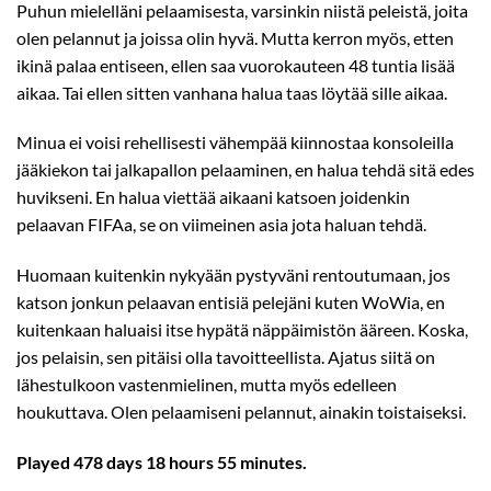
Puhun mielelläni pelaamisesta, varsinkin niistä peleistä, joita
olen pelannut ja joissa olin hyvä. Mutta kerron myös, etten
ikinä palaa entiseen, ellen saa vuorokauteen 48 tuntia lisää
aikaa. Tai ellen sitten vanhana halua taas löytää sille aikaa.
Minua ei voisi rehellisesti vähempää kiinnostaa konsoleilla
jääkiekon tai jalkapallon pelaaminen, en halua tehdä sitä edes
huvikseni. En halua viettää aikaani katsoen joidenkin
pelaavan FIFAa, se on viimeinen asia jota haluan tehdä.
Huomaan kuitenkin nykyään pystyväni rentoutumaan, jos
katson jonkun pelaavan entisiä pelejäni kuten WoWia, en
kuitenkaan haluaisi itse hypätä näppäimistön ääreen. Koska,
jos pelaisin, sen pitäisi olla tavoitteellista. Ajatus siitä on
lähestulkoon vastenmielinen, mutta myös edelleen
houkuttava. Olen pelaamiseni pelannut, ainakin toistaiseksi.
Played 478 days 18 hours 55 minutes.