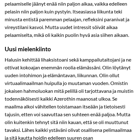
pelaamiselle jäänyt enää niin paljon aikaa, vaikka edelleen
pelasin niin paljon kuin pystyin. Itseasiassa liikunta teki
minusta entistä paremman pelaajan, refleksini paranivat ja
vireystilani kasvoi. Mutta uudet intressit söivät aikaa
pelaamiselta, mikä oli kaikin puolin hyvä asia siihen aikaan.
Uusi mielenkiinto
Halusin kehittää lihaksistoani sekä kamppailutaitojani ja ne
ottivat kokoajan enemmän roolia elämässäni. Olin löytänyt
uuden intohimon ja elämäntavan, liikunnan. Olin ollut
virtuaalimaailman huipulla jo muutaman vuoden. Omistin
jokaisen hahmoluokan mitä pelillä oli tarjottavana ja muistin
todennäköisesti kaikki Azerothin maanosat ulkoa. Se
maailma alkoi vähitellen toistamaan itseään ja tietoisesti
tajusin, etten voi saavuttaa sen suhteen enää paljoa. Mutta
olin kuitenkin tehnyt sitä niin kauan, että se oli muuttunut
tavaksi. Lähes kaikki ystäväni olivat osallisena pelimaailmaa
ja sitä kautta hoidin edelleen suuren osan