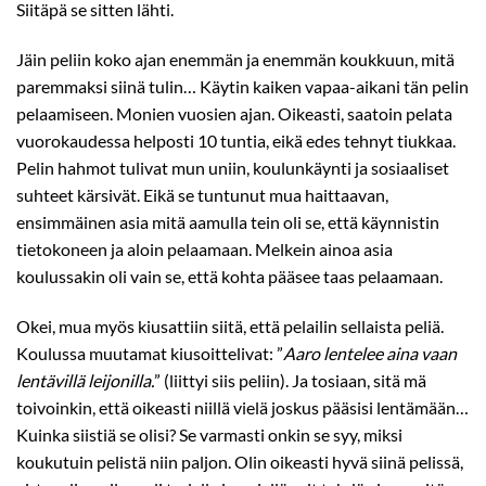
Siitäpä se sitten lähti.
Jäin peliin koko ajan enemmän ja enemmän koukkuun, mitä
paremmaksi siinä tulin… Käytin kaiken vapaa-aikani tän pelin
pelaamiseen. Monien vuosien ajan. Oikeasti, saatoin pelata
vuorokaudessa helposti 10 tuntia, eikä edes tehnyt tiukkaa.
Pelin hahmot tulivat mun uniin, koulunkäynti ja sosiaaliset
suhteet kärsivät. Eikä se tuntunut mua haittaavan,
ensimmäinen asia mitä aamulla tein oli se, että käynnistin
tietokoneen ja aloin pelaamaan. Melkein ainoa asia
koulussakin oli vain se, että kohta pääsee taas pelaamaan.
Okei, mua myös kiusattiin siitä, että pelailin sellaista peliä.
Koulussa muutamat kiusoittelivat: ”
Aaro lentelee aina vaan
lentävillä leijonilla.
” (liittyi siis peliin). Ja tosiaan, sitä mä
toivoinkin, että oikeasti niillä vielä joskus pääsisi lentämään…
Kuinka siistiä se olisi? Se varmasti onkin se syy, miksi
koukutuin pelistä niin paljon. Olin oikeasti hyvä siinä pelissä,