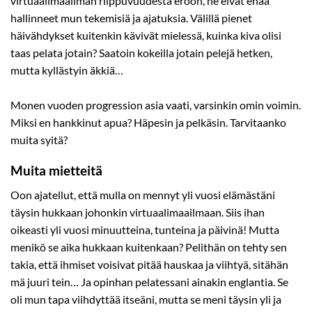
virtuaalimaailman riippuvuudesta eroon, ne eivät enää
hallinneet mun tekemisiä ja ajatuksia. Välillä pienet
häivähdykset kuitenkin kävivät mielessä, kuinka kiva olisi
taas pelata jotain? Saatoin kokeilla jotain pelejä hetken,
mutta kyllästyin äkkiä…
Monen vuoden progression asia vaati, varsinkin omin voimin.
Miksi en hankkinut apua? Häpesin ja pelkäsin. Tarvitaanko
muita syitä?
Muita mietteitä
Oon ajatellut, että mulla on mennyt yli vuosi elämästäni
täysin hukkaan johonkin virtuaalimaailmaan. Siis ihan
oikeasti yli vuosi minuutteina, tunteina ja päivinä! Mutta
menikö se aika hukkaan kuitenkaan? Pelithän on tehty sen
takia, että ihmiset voisivat pitää hauskaa ja viihtyä, sitähän
mä juuri tein… Ja opinhan pelatessani ainakin englantia. Se
oli mun tapa viihdyttää itseäni, mutta se meni täysin yli ja