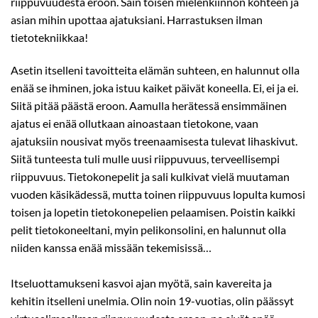
riippuvuudesta eroon. Sain toisen mielenkiinnon kohteen ja
asian mihin upottaa ajatuksiani. Harrastuksen ilman
tietotekniikkaa!
Asetin itselleni tavoitteita elämän suhteen, en halunnut olla
enää se ihminen, joka istuu kaiket päivät koneella. Ei, ei ja ei.
Siitä pitää päästä eroon. Aamulla herätessä ensimmäinen
ajatus ei enää ollutkaan ainoastaan tietokone, vaan
ajatuksiin nousivat myös treenaamisesta tulevat lihaskivut.
Siitä tunteesta tuli mulle uusi riippuvuus, terveellisempi
riippuvuus. Tietokonepelit ja sali kulkivat vielä muutaman
vuoden käsikädessä, mutta toinen riippuvuus lopulta kumosi
toisen ja lopetin tietokonepelien pelaamisen. Poistin kaikki
pelit tietokoneeltani, myin pelikonsolini, en halunnut olla
niiden kanssa enää missään tekemisissä…
Itseluottamukseni kasvoi ajan myötä, sain kavereita ja
kehitin itselleni unelmia. Olin noin 19-vuotias, olin päässyt