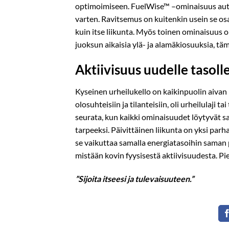
optimoimiseen. FuelWise™ –ominaisuus autt
varten. Ravitsemus on kuitenkin usein se os
kuin itse liikunta. Myös toinen ominaisuus 
juoksun aikaisia ylä- ja alamäkiosuuksia, tä
Aktiivisuus uudelle tasoll
Kyseinen urheilukello on kaikinpuolin aivan l
olosuhteisiin ja tilanteisiin, oli urheilulaji
seurata, kun kaikki ominaisuudet löytyvät 
tarpeeksi. Päivittäinen liikunta on yksi par
se vaikuttaa samalla energiatasoihin saman pä
mistään kovin fyysisestä aktiivisuudesta. Pie
”Sijoita itseesi ja tulevaisuuteen.”