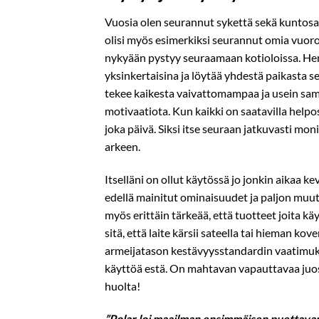
Vuosia olen seurannut sykettä sekä kuntosali
olisi myös esimerkiksi seurannut omia vuoro
nykyään pystyy seuraamaan kotioloissa. Hen
yksinkertaisina ja löytää yhdestä paikasta se
tekee kaikesta vaivattomampaa ja usein samal
motivaatiota. Kun kaikki on saatavilla helpo
joka päivä. Siksi itse seuraan jatkuvasti mon
arkeen.
Itselläni on ollut käytössä jo jonkin aikaa k
edellä mainitut ominaisuudet ja paljon muuta
myös erittäin tärkeää, että tuotteet joita k
sitä, että laite kärsii sateella tai hieman k
armeijatason kestävyysstandardin vaatimuk
käyttöä estä. On mahtavan vapauttavaa juos
huolta!
”Polar loi maailman ensimmäisen puettavan f