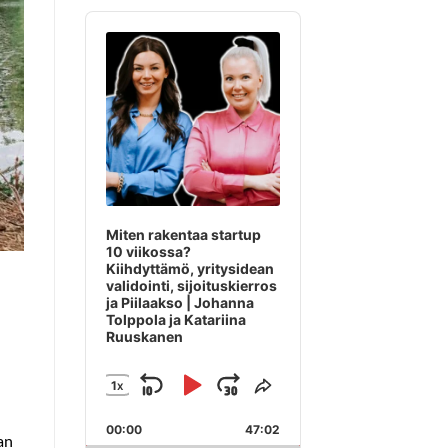
Audio
Player
Miten rakentaa startup
10 viikossa?
Kiihdyttämö, yritysidean
validointi, sijoituskierros
ja Piilaakso | Johanna
Tolppola ja Katariina
Ruuskanen
1
X
SKIP
PLAY
JUMP
CHANGE
SHARE
PLAYBACK
THIS
BACKWARD
PAUSE
FORWARD
00:00
RATE
47:02
EPISODE
an