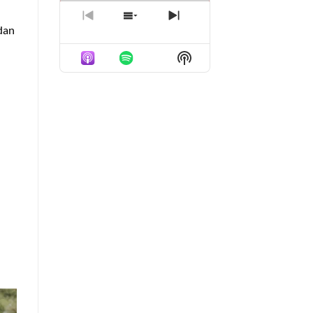
PREVIOUS
SHOW
NEXT
dan
EPISODE
EPISODES
EPISODE
LIST
Show
Podcast
Information