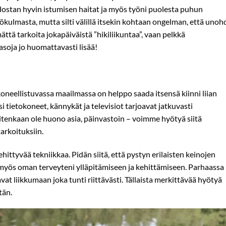
dostan hyvin istumisen haitat ja myös työni puolesta puhun
ulmasta, mutta silti välillä itsekin kohtaan ongelman, että unoh
ättä tarkoita jokapäiväistä ”hikiliikuntaa”, vaan pelkkä
soja jo huomattavasti lisää!
oneellistuvassa maailmassa on helppo saada itsensä kiinni liian
i tietokoneet, kännykät ja televisiot tarjoavat jatkuvasti
kuitenkaan ole huono asia, päinvastoin – voimme hyötyä siitä
arkoituksiin.
ittyvää tekniikkaa. Pidän siitä, että pystyn erilaisten keinojen
 myös oman terveyteni ylläpitämiseen ja kehittämiseen. Parhaassa
at liikkumaan joka tunti riittävästi. Tällaista merkittävää hyötyä
tän.