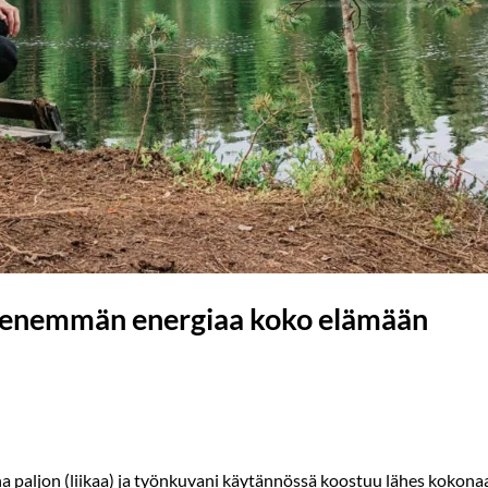
aa enemmän energiaa koko elämään
a paljon (liikaa) ja työnkuvani käytännössä koostuu lähes kokona