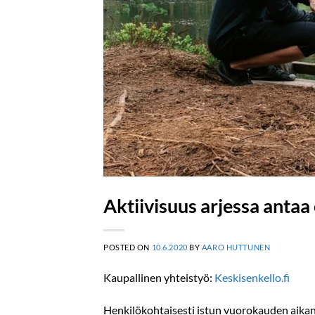
Aktiivisuus arjessa ant
POSTED ON
10.6.2020
BY
AARO HUTTUNEN
Kaupallinen yhteistyö:
Keskisenkello.fi
Henkilökohtaisesti istun vuorokauden aikan