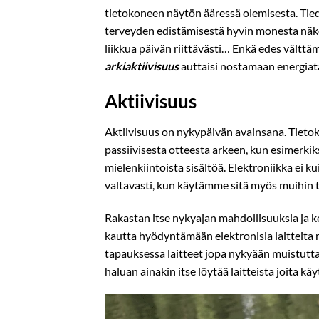
tietokoneen näytön ääressä olemisesta. Tie
terveyden edistämisestä hyvin monesta näkök
liikkua päivän riittävästi… Enkä edes välttäm
arkiaktiivisuus
auttaisi nostamaan energiata
Aktiivisuus
Aktiivisuus on nykypäivän avainsana. Tietok
passiivisesta otteesta arkeen, kun esimerkiks
mielenkiintoista sisältöä. Elektroniikka ei 
valtavasti, kun käytämme sitä myös muihin t
Rakastan itse nykyajan mahdollisuuksia ja keh
kautta hyödyntämään elektronisia laitteita
tapauksessa laitteet jopa nykyään muistuttav
haluan ainakin itse löytää laitteista joita käy