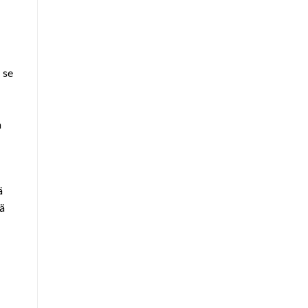
 se
a
ä
tä