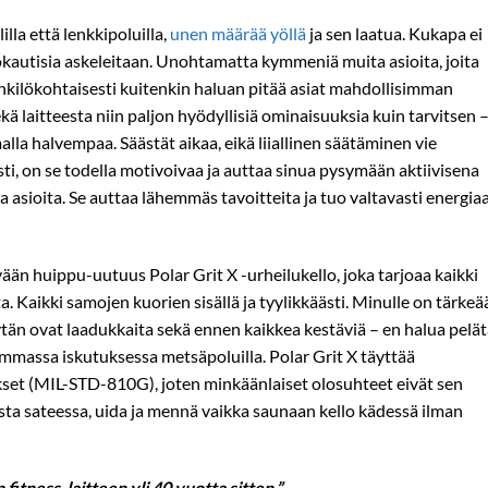
lla että lenkkipoluilla,
unen määrää yöllä
ja sen laatua. Kukapa ei
kautisia askeleitaan. Unohtamatta kymmeniä muita asioita, joita
kilökohtaisesti kuitenkin haluan pitää asiat mahdollisimman
kä laitteesta niin paljon hyödyllisiä ominaisuuksia kuin tarvitsen –
la halvempaa. Säästät aikaa, eikä liiallinen säätäminen vie
sti, on se todella motivoivaa ja auttaa sinua pysymään aktiivisena
ia asioita. Se auttaa lähemmäs tavoitteita ja tuo valtavasti energia
evään huippu-uutuus Polar Grit X -urheilukello, joka tarjoaa kaikki
. Kaikki samojen kuorien sisällä ja tyylikkäästi. Minulle on tärkeä
äytän ovat laadukkaita sekä ennen kaikkea kestäviä – en halua pelä
ovemmassa iskutuksessa metsäpoluilla. Polar Grit X täyttää
set (MIL-STD-810G), joten minkäänlaiset olosuhteet eivät sen
ta sateessa, uida ja mennä vaikka saunaan kello kädessä ilman
itness-laitteen yli 40 vuotta sitten.”