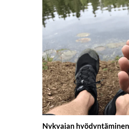
Nykyajan hyödyntämine