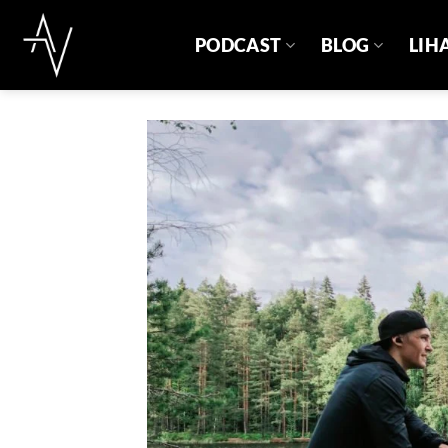
Skip
to
PODCAST
BLOG
LIH
content