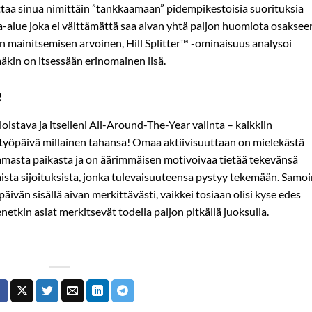
aa sinua nimittäin ”tankkaamaan” pidempikestoisia suorituksia
a-alue joka ei välttämättä saa aivan yhtä paljon huomiota osaksee
on mainitsemisen arvoinen, Hill Splitter™ -ominaisuus analysoi
mäkin on itsessään erinomainen lisä.
e
oistava ja itselleni All-Around-The-Year valinta – kaikkiin
 tai työpäivä millainen tahansa! Omaa aktiivisuuttaan on mielekästä
samasta paikasta ja on äärimmäisen motivoivaa tietää tekevänsä
haista sijoituksista, jonka tulevaisuuteensa pystyy tekemään. Samo
ivän sisällä aivan merkittävästi, vaikkei tosiaan olisi kyse edes
netkin asiat merkitsevät todella paljon pitkällä juoksulla.