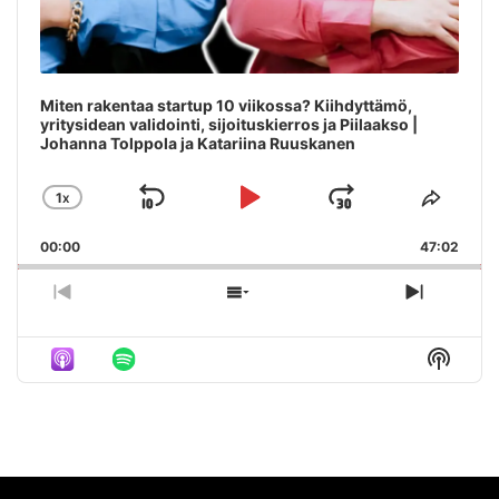
Miten rakentaa startup 10 viikossa? Kiihdyttämö,
yritysidean validointi, sijoituskierros ja Piilaakso |
Johanna Tolppola ja Katariina Ruuskanen
1
X
SKIP
PLAY
JUMP
CHANGE
SHAR
PLAYBACK
THIS
BACKWARD
PAUSE
FORWAR
00:00
RATE
47:02
EPIS
PREVIOUS
SHOW
NEXT
EPISODE
EPISODES
EPISO
LIST
Show
Podca
Inform