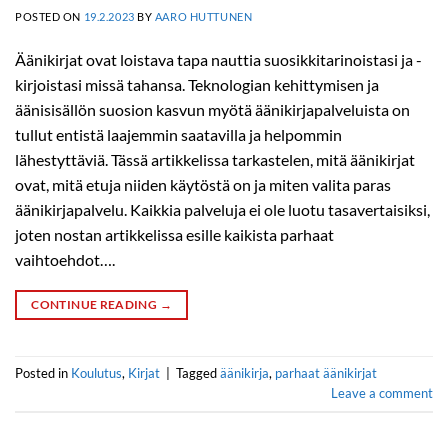
POSTED ON
19.2.2023
BY
AARO HUTTUNEN
Äänikirjat ovat loistava tapa nauttia suosikkitarinoistasi ja -
kirjoistasi missä tahansa. Teknologian kehittymisen ja
äänisisällön suosion kasvun myötä äänikirjapalveluista on
tullut entistä laajemmin saatavilla ja helpommin
lähestyttäviä. Tässä artikkelissa tarkastelen, mitä äänikirjat
ovat, mitä etuja niiden käytöstä on ja miten valita paras
äänikirjapalvelu. Kaikkia palveluja ei ole luotu tasavertaisiksi,
joten nostan artikkelissa esille kaikista parhaat
vaihtoehdot….
CONTINUE READING
→
Posted in
Koulutus
,
Kirjat
|
Tagged
äänikirja
,
parhaat äänikirjat
Leave a comment