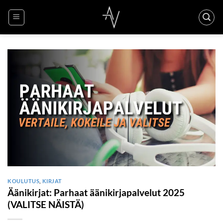
Skip
to
content
KOULUTUS
,
KIRJAT
Äänikirjat: Parhaat äänikirjapalvelut 2025
(VALITSE NÄISTÄ)