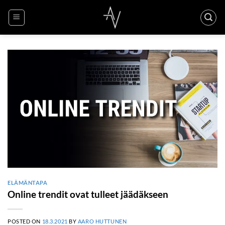
Skip
to
content
ELÄMÄNTAPA
Online trendit ovat tulleet jäädäkseen
POSTED ON
18.3.2021
BY
AARO HUTTUNEN