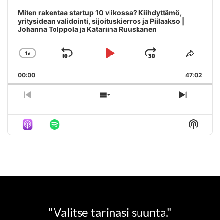
Miten rakentaa startup 10 viikossa? Kiihdyttämö,
yritysidean validointi, sijoituskierros ja Piilaakso |
Johanna Tolppola ja Katariina Ruuskanen
1
X
SKIP
PLAY
JUMP
CHANGE
SHAR
PLAYBACK
THIS
BACKWARD
PAUSE
FORWAR
00:00
RATE
47:02
EPIS
PREVIOUS
SHOW
NEXT
EPISODE
EPISODES
EPISO
LIST
Show
Podca
Inform
"Valitse tarinasi suunta."